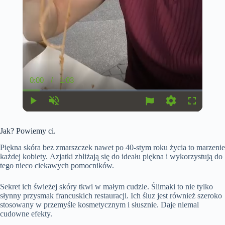
0:00
/
1:03
C
D
u
u
r
r
r
a
P
U
S
F
e
t
l
n
e
u
n
i
a
m
t
l
t
o
Jak? Powiemy ci.
y
u
t
l
T
n
t
i
s
i
e
n
c
Piękna skóra bez zmarszczek nawet po 40-stym roku życia to marzenie
m
g
r
każdej kobiety. Azjatki zbliżają się do ideału piękna i wykorzystują do
e
s
e
tego nieco ciekawych pomocników.
e
n
Sekret ich świeżej skóry tkwi w małym cudzie. Ślimaki to nie tylko
słynny przysmak francuskich restauracji. Ich śluz jest również szeroko
stosowany w przemyśle kosmetycznym i słusznie. Daje niemal
cudowne efekty.