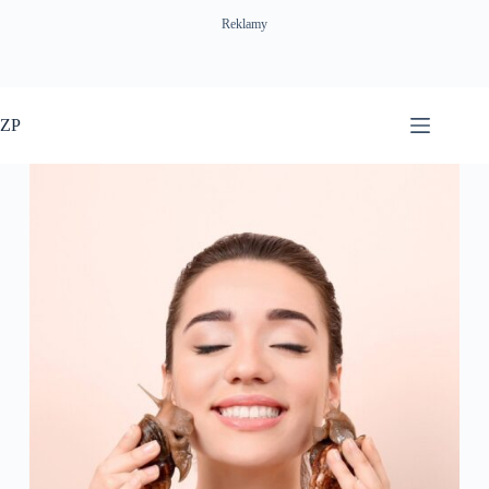
Reklamy
Przejdź
do
ZP
treści