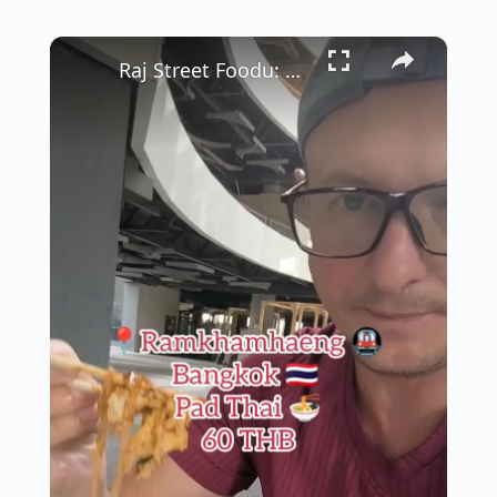
×
Raj Street Foodu: Pad Thai za 60 Batów pod Stacją Ramkhamhaeng 🍜✨