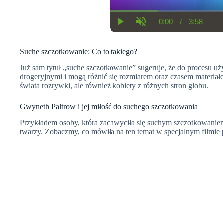
0:00
/
3:58
C
D
P
U
u
u
l
n
r
r
a
m
r
a
Suche szczotkowanie: Co to takiego?
y
u
e
t
t
n
i
e
Już sam tytuł „suche szczotkowanie” sugeruje, że do procesu uży
t
o
drogeryjnymi i mogą różnić się rozmiarem oraz czasem materiałe
T
n
i
świata rozrywki, ale również kobiety z różnych stron globu.
m
e
Gwyneth Paltrow i jej miłość do suchego szczotkowania
Przykładem osoby, która zachwyciła się suchym szczotkowaniem,
twarzy. Zobaczmy, co mówiła na ten temat w specjalnym filmi