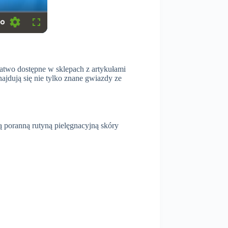
S
F
e
u
t
l
t
l
i
s
n
c
 łatwo dostępne w sklepach z artykułami
g
r
ajdują się nie tylko znane gwiazdy ze
s
e
e
n
ą poranną rutyną pielęgnacyjną skóry