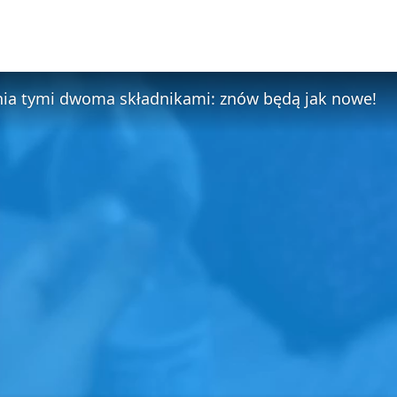
nia tymi dwoma składnikami: znów będą jak nowe!