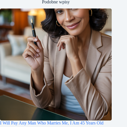
Podobne wpisy
I Will Pay Any Man Who Marries Me, I Am 45 Years Old