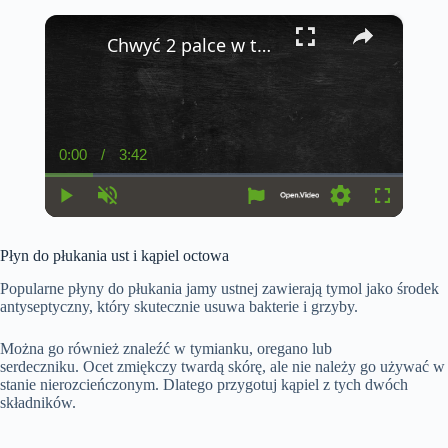
×
Chwyć 2 palce w ten sposób i obserwuj co się stanie
0:00
/
3:42
C
D
u
u
r
r
r
a
P
U
S
F
e
t
l
n
e
u
n
i
a
m
t
l
t
o
Płyn do płukania ust i kąpiel octowa
y
u
t
l
T
n
t
i
s
i
e
n
c
Popularne płyny do płukania jamy ustnej zawierają tymol jako środek
m
g
r
antyseptyczny, który skutecznie usuwa bakterie i grzyby.
e
s
e
e
n
Można go również znaleźć w tymianku, oregano lub
serdeczniku. Ocet zmiękczy twardą skórę, ale nie należy go używać w
stanie nierozcieńczonym. Dlatego przygotuj kąpiel z tych dwóch
składników.