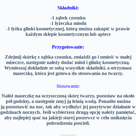
Składniki:
-1 ząbek czosnku
-1 łyżeczka miodu
-1 łyżka glinki kosmetycznej, którą można zakupić w prawie
każdym sklepie kosmetycznym lub aptece
Przygotowanie:
Zdejmij skórkę z ząbka czosnku, zmiażdż go i umieść w małej
miseczce, następnie należy dodać miód i glinkę kosmetyczną.
Wymieszaj dokładnie ze sobą wszystkie składniki, a otrzymasz
maseczkę, która ​​jest gotowa do stosowania na twarzy.
Stosowanie:
Nałóż maseczkę na oczyszczoną skórę twarzy, pozostaw na około
pół godziny, a następnie zmyj ją letnią wodą. Ponadto można
ją pozostawić na noc, tak aby wydłużyć jej pozytywne działanie w
godzinach nocnych. Jeśli wybierzesz drugą opcję należy pamiętać,
aby najlepiej spać na jakiejś starej poszewce w celu uniknięcia
pobrudzenia pościeli.
Advertisement