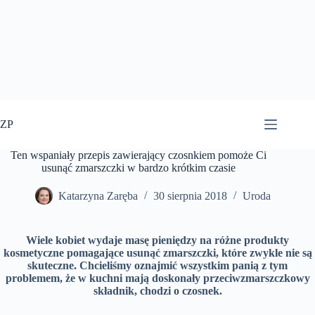
Przejdź
do
ZP
treści
Ten wspaniały przepis zawierający czosnkiem pomoże Ci
usunąć zmarszczki w bardzo krótkim czasie
Katarzyna Zaręba
30 sierpnia 2018
Uroda
Wiele kobiet wydaje masę pieniędzy na różne produkty
kosmetyczne pomagające usunąć zmarszczki, które zwykle nie są
skuteczne. Chcieliśmy oznajmić wszystkim panią z tym
problemem, że w kuchni mają doskonały przeciwzmarszczkowy
składnik, chodzi o czosnek.