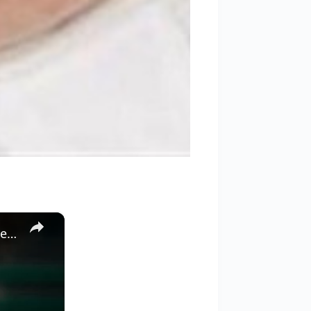
×
Cytryny, podlewaj je w ten sposób: jesienią będą duże i soczyste | Zawsze robiliśmy to źle!