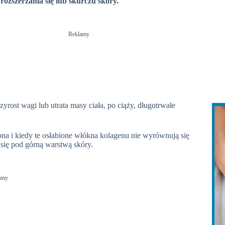
ozszerzania się lub skurczu skóry.
Reklamy
yrost wagi lub utrata masy ciała, po ciąży, długotrwałe
na i kiedy te osłabione włókna kolagenu nie wyrównują się
 się pod górną warstwą skóry.
amy