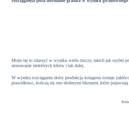
rozciągnięta poza normalne granice w wyniku gwałtownego r
Może się to zdarzyć w wyniku wielu rzeczy, takich jak szybki prz
stosowanie niektórych leków i tak dalej.
W wyniku rozciągania skóry produkcja kolagenu zostaje zakłóco
prawidłowo, kończą się one drobnymi bliznami, które pojawiają
Rekl