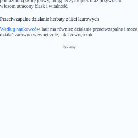
podrażnioną skórę głowy, mogą leczyć łupież oraz przywracać
włosom utracony blask i witalność.
Przeciwzapalne działanie herbaty z liści laurowych
Według naukowców
laur ma również działanie przeciwzapalne i może
działać zarówno wewnętrznie, jak i zewnętrznie.
Reklamy