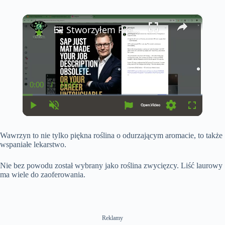
×
🖼️ Stworzyłem Profesjonalną Karuzelę Instagram 10 Slajdów z AI — Pełny Workflow z Claude & FlexClip
0:00
/
10:05
C
D
u
u
r
r
r
a
P
U
S
F
e
t
l
n
e
u
n
i
a
m
t
l
t
o
Wawrzyn to nie tylko piękna roślina o odurzającym aromacie, to także
y
u
t
l
T
n
t
i
s
wspaniałe lekarstwo.
i
e
n
c
m
g
r
e
s
e
Nie bez powodu został wybrany jako roślina zwycięzcy. Liść laurowy
e
ma wiele do zaoferowania.
n
Reklamy