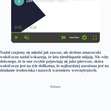
Jak odmłodzić kontur ust? 3 proste i skuteczne wskazówki
0:00
/
3:33
C
D
u
u
r
r
r
a
P
U
S
F
e
t
l
n
e
u
n
i
a
m
t
l
t
o
Nadal czujemy się młodzi jak zawsze, ale drobne zmarszczki
y
u
t
l
T
n
t
i
s
wokół oczu nadal wskazują, że lata nieubłaganie mijają. Nic więc
i
e
n
c
dziwnego, że to one zwykle pojawiają się jako pierwsze, skóra
m
g
r
wokół oczu jest na tyle delikatna, że ​​najbardziej narażona jest na
e
s
e
e
działanie środowiska i naszych warunków wewnętrznych.
n
Reklamy