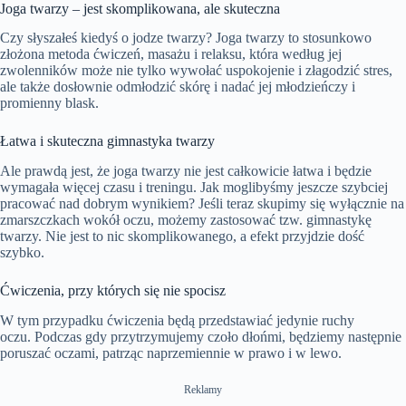
Joga twarzy – jest skomplikowana, ale skuteczna
Czy słyszałeś kiedyś o jodze twarzy? Joga twarzy to stosunkowo
złożona metoda ćwiczeń, masażu i relaksu, która według jej
zwolenników może nie tylko wywołać uspokojenie i złagodzić stres,
ale także dosłownie odmłodzić skórę i nadać jej młodzieńczy i
promienny blask.
Łatwa i skuteczna gimnastyka twarzy
Ale prawdą jest, że joga twarzy nie jest całkowicie łatwa i będzie
wymagała więcej czasu i treningu. Jak moglibyśmy jeszcze szybciej
pracować nad dobrym wynikiem? Jeśli teraz skupimy się wyłącznie na
zmarszczkach wokół oczu, możemy zastosować tzw. gimnastykę
twarzy. Nie jest to nic skomplikowanego, a efekt przyjdzie dość
szybko.
Ćwiczenia, przy których się nie spocisz
W tym przypadku ćwiczenia będą przedstawiać jedynie ruchy
oczu. Podczas gdy przytrzymujemy czoło dłońmi, będziemy następnie
poruszać oczami, patrząc naprzemiennie w prawo i w lewo.
Reklamy