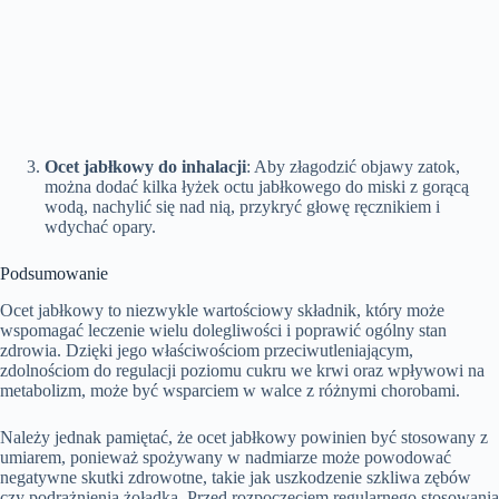
Ocet jabłkowy do inhalacji
: Aby złagodzić objawy zatok,
można dodać kilka łyżek octu jabłkowego do miski z gorącą
wodą, nachylić się nad nią, przykryć głowę ręcznikiem i
wdychać opary.
Podsumowanie
Ocet jabłkowy to niezwykle wartościowy składnik, który może
wspomagać leczenie wielu dolegliwości i poprawić ogólny stan
zdrowia. Dzięki jego właściwościom przeciwutleniającym,
zdolnościom do regulacji poziomu cukru we krwi oraz wpływowi na
metabolizm, może być wsparciem w walce z różnymi chorobami.
Należy jednak pamiętać, że ocet jabłkowy powinien być stosowany z
umiarem, ponieważ spożywany w nadmiarze może powodować
negatywne skutki zdrowotne, takie jak uszkodzenie szkliwa zębów
czy podrażnienia żołądka. Przed rozpoczęciem regularnego stosowania