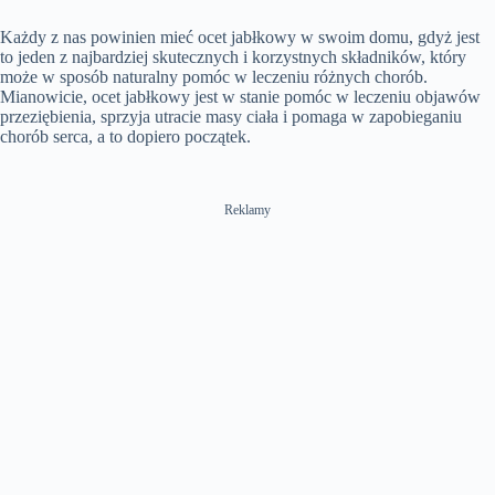
l
n
e
u
n
i
a
m
t
l
t
o
Każdy z nas powinien mieć ocet jabłkowy w swoim domu, gdyż jest
y
u
t
l
T
n
t
i
s
to jeden z najbardziej skutecznych i korzystnych składników, który
i
e
n
c
może w sposób naturalny pomóc w leczeniu różnych chorób.
m
g
r
Mianowicie, ocet jabłkowy jest w stanie pomóc w leczeniu objawów
e
s
e
e
przeziębienia, sprzyja utracie masy ciała i pomaga w zapobieganiu
n
chorób serca, a to dopiero początek.
Reklamy