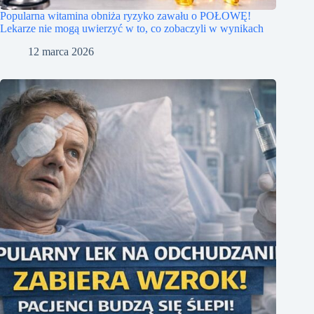
Popularna witamina obniża ryzyko zawału o POŁOWĘ!
Lekarze nie mogą uwierzyć w to, co zobaczyli w wynikach
12 marca 2026