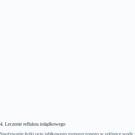
4. Leczenie refluksu żołądkowego
Spożywanie łyżki octu jabłkowego rozpuszczonego w szklance wody