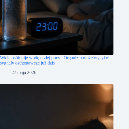
Wiele osób pije wodę o złej porze. Organizm może wysyłać
sygnały ostrzegawcze już dziś
27 maja 2026