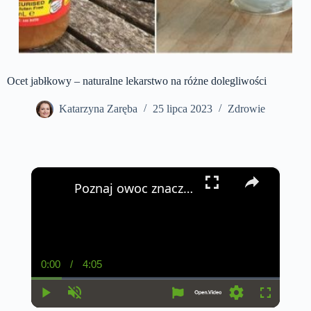
Ocet jabłkowy – naturalne lekarstwo na różne dolegliwości
Katarzyna Zaręba
25 lipca 2023
Zdrowie
×
Poznaj owoc znacznie obniżający poziom cukru we krwi
0:00
/
4:05
C
D
u
u
r
r
r
a
P
U
S
F
e
t