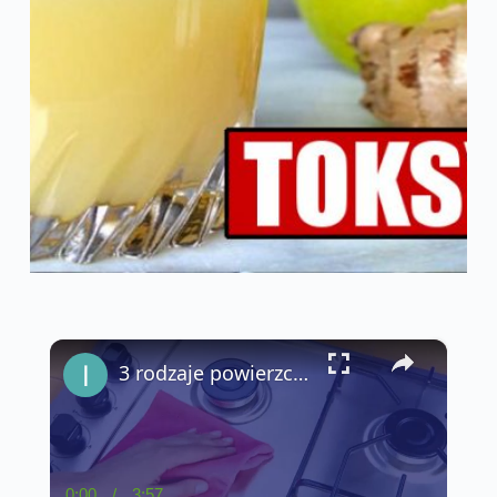
×
3 rodzaje powierzchni, których nigdy nie należy czyścić ściereczką z mikrofibry
0:00
/
3:57