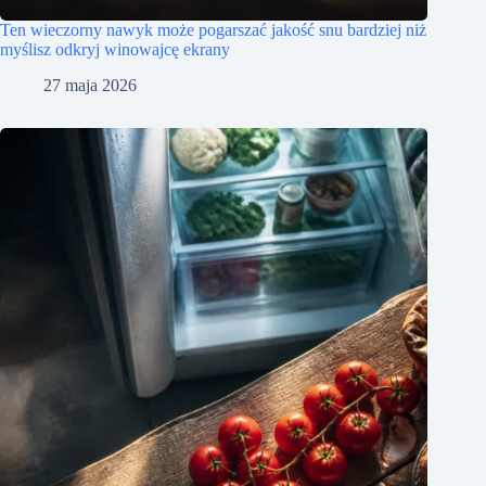
Ten wieczorny nawyk może pogarszać jakość snu bardziej niż
myślisz odkryj winowajcę ekrany
27 maja 2026