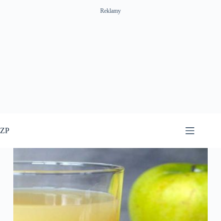
Reklamy
Przejdź
do
ZP
treści