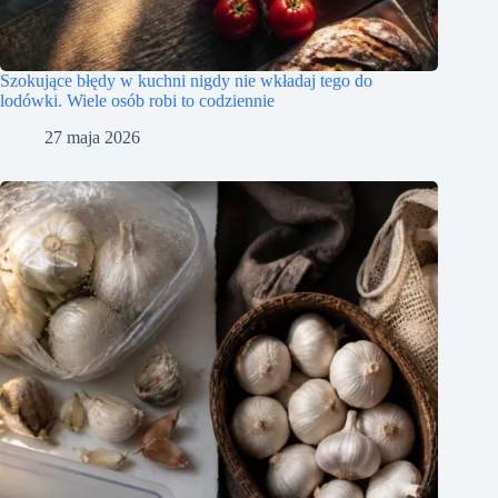
Szokujące błędy w kuchni nigdy nie wkładaj tego do
lodówki. Wiele osób robi to codziennie
27 maja 2026