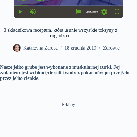
C
D
u
u
r
r
r
a
P
U
S
F
e
t
l
n
e
u
n
i
a
m
t
l
t
o
3-składnikowa receptura, która usunie wszystkie toksyny z
y
u
t
l
T
n
t
i
s
organizmu
i
e
n
c
m
g
r
e
s
e
Katarzyna Zaręba
18 grudnia 2019
Zdrowie
e
n
Nasze jelito grube jest wykonane z muskularnej rurki. Jej
zadaniem jest wchłonięcie soli i wody z pokarmów po przejściu
przez jelito cienkie.
Reklamy