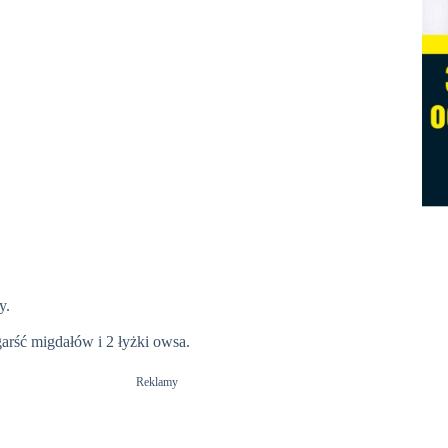
y.
garść migdałów i 2 łyżki owsa.
Reklamy