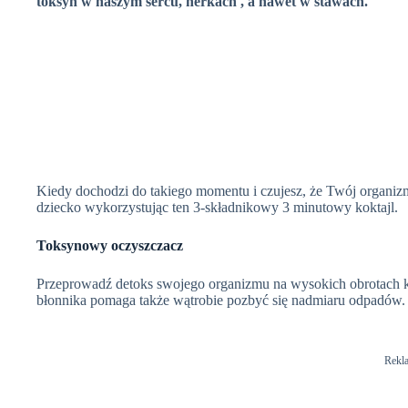
toksyn w naszym sercu, nerkach , a nawet w stawach.
Kiedy dochodzi do takiego momentu i czujesz, że Twój organizm j
dziecko wykorzystując ten 3-składnikowy 3 minutowy koktajl.
Toksynowy oczyszczacz
Przeprowadź detoks swojego organizmu na wysokich obrotach k
błonnika pomaga także wątrobie pozbyć się nadmiaru odpadów.
Rekl