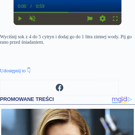
0:00
/
0:59
C
D
u
u
r
r
r
a
P
U
S
F
e
t
l
n
e
u
n
i
a
m
t
l
t
o
Wyciśnij sok z 4 do 5 cytryn i dodaj go do 1 litra zimnej wody. Pij go
y
u
t
l
T
n
t
i
s
rano przed śniadaniem.
i
e
n
c
m
g
r
e
s
e
e
n
Udostępnij to 👇