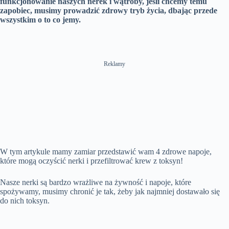
funkcjonowanie naszych nerek i wątroby, jeśli chcemy temu
zapobiec, musimy prowadzić zdrowy tryb życia, dbając przede
wszystkim o to co jemy.
Reklamy
W tym artykule mamy zamiar przedstawić wam 4 zdrowe napoje,
które mogą oczyścić nerki i przefiltrować krew z toksyn!
Nasze nerki są bardzo wrażliwe na żywność i napoje, które
spożywamy, musimy chronić je tak, żeby jak najmniej dostawało się
do nich toksyn.