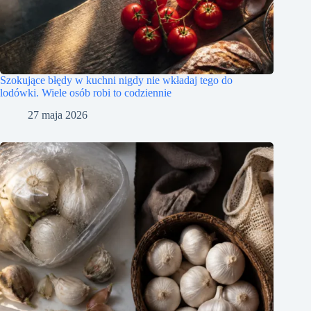
Szokujące błędy w kuchni nigdy nie wkładaj tego do
lodówki. Wiele osób robi to codziennie
27 maja 2026