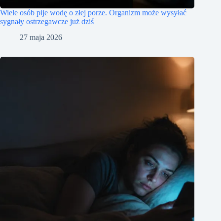
Wiele osób pije wodę o złej porze. Organizm może wysyłać
sygnały ostrzegawcze już dziś
27 maja 2026