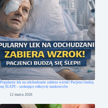
Popularny lek na odchudzanie zabiera wzrok! Pacjenci budzą
się ŚLEPI – szokujące odkrycie naukowców
12 marca 2026