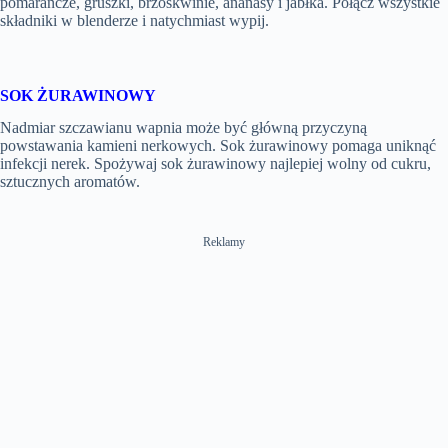
pomarańcze, gruszki, brzoskwinie, ananasy i jabłka. Połącz wszystkie
składniki w blenderze i natychmiast wypij.
SOK ŻURAWINOWY
Nadmiar szczawianu wapnia może być główną przyczyną
powstawania kamieni nerkowych. Sok żurawinowy pomaga uniknąć
infekcji nerek. Spożywaj sok żurawinowy najlepiej wolny od cukru,
sztucznych aromatów.
Reklamy