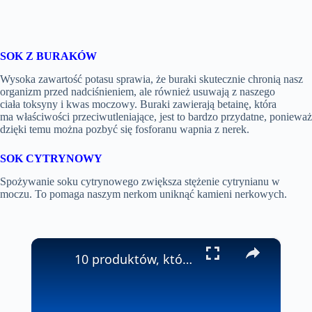
SOK Z BURAKÓW
Wysoka zawartość potasu sprawia, że buraki skutecznie chronią nasz
organizm przed nadciśnieniem, ale również usuwają z naszego
ciała toksyny i kwas moczowy. Buraki zawierają betainę, która
ma właściwości przeciwutleniające, jest to bardzo przydatne, ponieważ
dzięki temu można pozbyć się fosforanu wapnia z nerek.
SOK CYTRYNOWY
Spożywanie soku cytrynowego zwiększa stężenie cytrynianu w
moczu. To pomaga naszym nerkom uniknąć kamieni nerkowych.
×
10 produktów, które należy jeść podczas przeziębienia #shorts #viralshorts #zdrowie