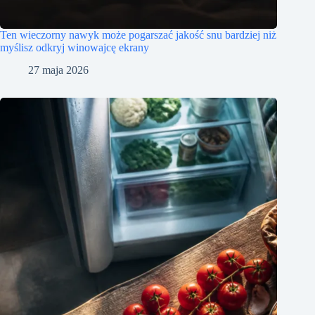
Ten wieczorny nawyk może pogarszać jakość snu bardziej niż
myślisz odkryj winowajcę ekrany
27 maja 2026