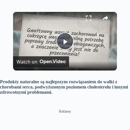
×
Poznaj owoc znacznie obniżający poziom cukru we krwi
P
Watch on
l
Produkty naturalne są najlepszym rozwiązaniem do walki z
a
chorobami serca, podwyższonym poziomem cholesterolu i innymi
zdrowotnymi problemami.
y
Reklamy
V