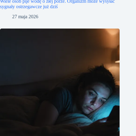
Wiele osób pije wodę o złej porze. Organizm może wysyłać
sygnały ostrzegawcze już dziś
27 maja 2026