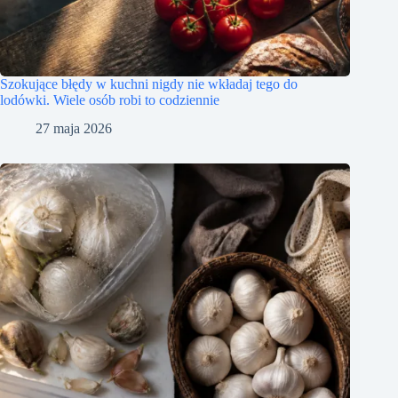
Szokujące błędy w kuchni nigdy nie wkładaj tego do
lodówki. Wiele osób robi to codziennie
27 maja 2026