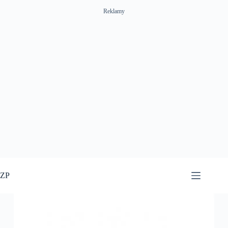
Reklamy
Przejdź
do
ZP
treści