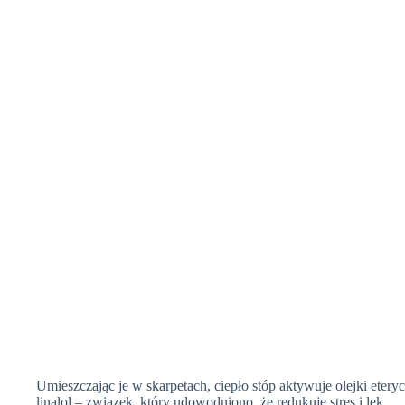
Umieszczając je w skarpetach, ciepło stóp aktywuje olejki eter
linalol – związek, który udowodniono, że redukuje stres i lęk.