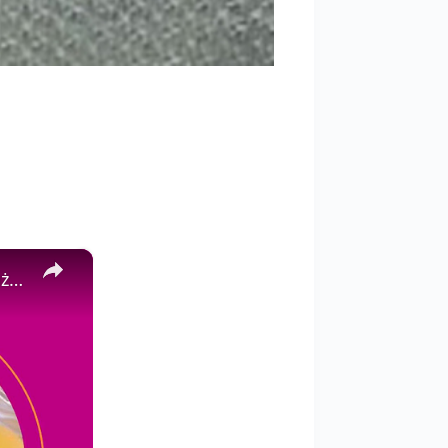
×
Genialna sztuczka polegająca na posiadaniu super miękkich ubrań bez użycia zmiękczacza do tkanin