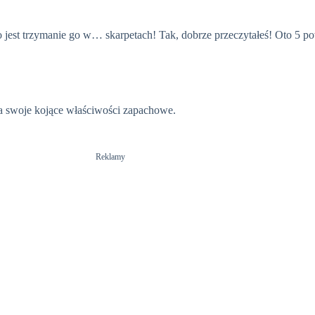
e
 jest trzymanie go w… skarpetach! Tak, dobrze przeczytałeś! Oto 5 
o
na swoje kojące właściwości zapachowe.
Reklamy