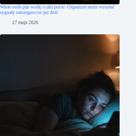
Wiele osób pije wodę o złej porze. Organizm może wysyłać
sygnały ostrzegawcze już dziś
27 maja 2026