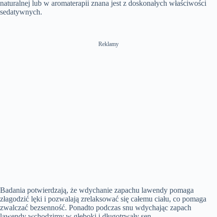
naturalnej lub w aromaterapii znana jest z doskonałych właściwości
sedatywnych.
Reklamy
Badania potwierdzają, że wdychanie zapachu lawendy pomaga
złagodzić lęki i pozwalają zrelaksować się całemu ciału, co pomaga
zwalczać bezsenność. Ponadto podczas snu wdychając zapach
lawendy wchodzimy w głęboki i długotrwały sen.