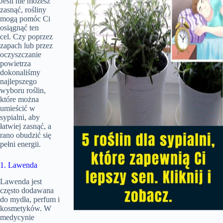
Jeśli nie możesz
i
e
n
c
m
zasnąć, rośliny
g
r
e
s
e
mogą pomóc Ci
e
osiągnąć ten
n
cel. Czy poprzez
zapach lub przez
oczyszczanie
powietrza
dokonaliśmy
najlepszego
wyboru roślin,
które można
umieścić w
sypialni, aby
łatwiej zasnąć, a
rano obudzić się
pełni energii.
1. Lawenda
Lawenda jest
często dodawana
do mydła, perfum i
kosmetyków. W
medycynie