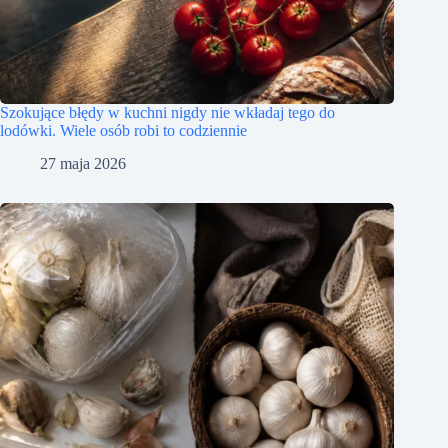
Szokujące błędy w kuchni nigdy nie wkładaj tego do
lodówki. Wiele osób robi to codziennie
27 maja 2026