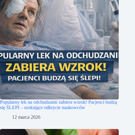
Popularny lek na odchudzanie zabiera wzrok! Pacjenci budzą
się ŚLEPI – szokujące odkrycie naukowców
12 marca 2026