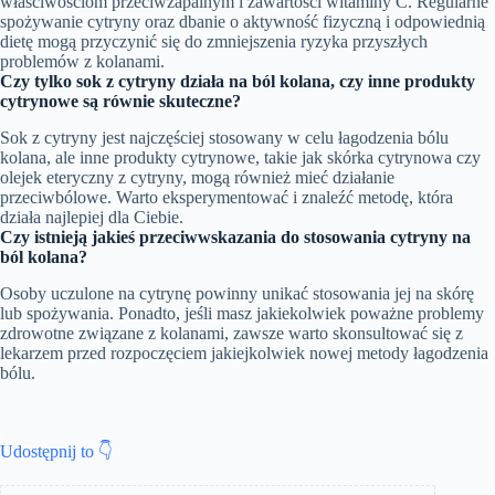
właściwościom przeciwzapalnym i zawartości witaminy C. Regularne
spożywanie cytryny oraz dbanie o aktywność fizyczną i odpowiednią
dietę mogą przyczynić się do zmniejszenia ryzyka przyszłych
problemów z kolanami.
Czy tylko sok z cytryny działa na ból kolana, czy inne produkty
cytrynowe są równie skuteczne?
Sok z cytryny jest najczęściej stosowany w celu łagodzenia bólu
kolana, ale inne produkty cytrynowe, takie jak skórka cytrynowa czy
olejek eteryczny z cytryny, mogą również mieć działanie
przeciwbólowe. Warto eksperymentować i znaleźć metodę, która
działa najlepiej dla Ciebie.
Czy istnieją jakieś przeciwwskazania do stosowania cytryny na
ból kolana?
Osoby uczulone na cytrynę powinny unikać stosowania jej na skórę
lub spożywania. Ponadto, jeśli masz jakiekolwiek poważne problemy
zdrowotne związane z kolanami, zawsze warto skonsultować się z
lekarzem przed rozpoczęciem jakiejkolwiek nowej metody łagodzenia
bólu.
Udostępnij to 👇