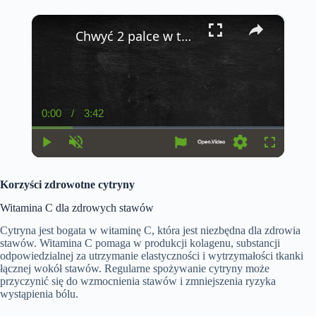
×
Chwyć 2 palce w ten sposób i obserwuj co się stanie
0:00
/
3:42
C
D
u
u
r
r
r
a
P
U
S
F
e
t
l
n
e
u
n
i
a
m
t
l
t
o
Korzyści zdrowotne cytryny
y
u
t
l
T
n
t
i
s
i
e
n
c
Witamina C dla zdrowych stawów
m
g
r
e
s
e
Cytryna jest bogata w witaminę C, która jest niezbędna dla zdrowia
e
stawów. Witamina C pomaga w produkcji kolagenu, substancji
n
odpowiedzialnej za utrzymanie elastyczności i wytrzymałości tkanki
łącznej wokół stawów. Regularne spożywanie cytryny może
przyczynić się do wzmocnienia stawów i zmniejszenia ryzyka
wystąpienia bólu.