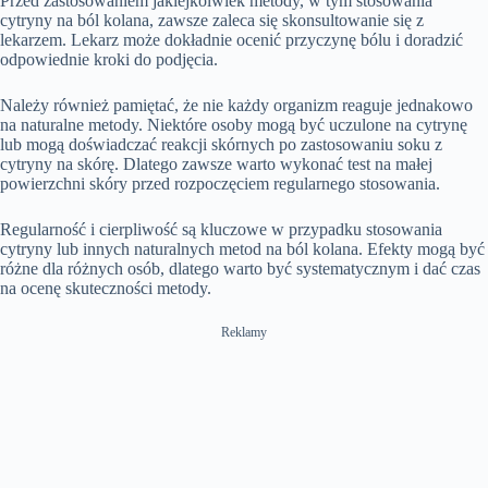
Przed zastosowaniem jakiejkolwiek metody, w tym stosowania
cytryny na ból kolana, zawsze zaleca się skonsultowanie się z
lekarzem. Lekarz może dokładnie ocenić przyczynę bólu i doradzić
odpowiednie kroki do podjęcia.
Należy również pamiętać, że nie każdy organizm reaguje jednakowo
na naturalne metody. Niektóre osoby mogą być uczulone na cytrynę
lub mogą doświadczać reakcji skórnych po zastosowaniu soku z
cytryny na skórę. Dlatego zawsze warto wykonać test na małej
powierzchni skóry przed rozpoczęciem regularnego stosowania.
Regularność i cierpliwość są kluczowe w przypadku stosowania
cytryny lub innych naturalnych metod na ból kolana. Efekty mogą być
różne dla różnych osób, dlatego warto być systematycznym i dać czas
na ocenę skuteczności metody.
Reklamy