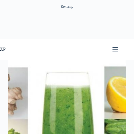
Reklamy
Przejdź
do
ZP
treści