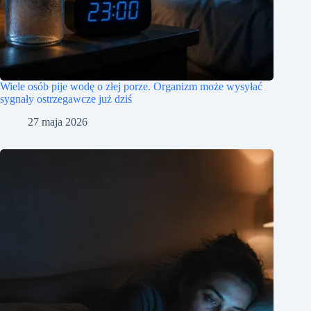
Wiele osób pije wodę o złej porze. Organizm może wysyłać
sygnały ostrzegawcze już dziś
27 maja 2026