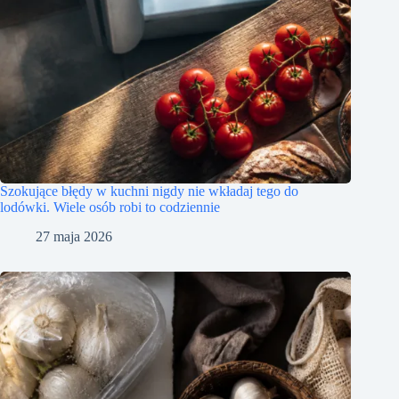
Szokujące błędy w kuchni nigdy nie wkładaj tego do
lodówki. Wiele osób robi to codziennie
27 maja 2026