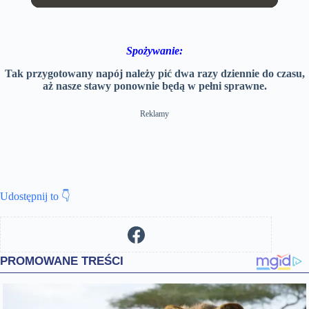
r
a
P
U
S
F
e
t
l
n
e
u
n
i
a
m
t
l
t
o
y
u
t
l
T
n
t
i
s
Spożywanie:
i
e
n
c
m
g
r
e
s
e
Tak przygotowany napój należy pić dwa razy dziennie do czasu,
e
aż nasze stawy ponownie będą w pełni sprawne.
n
Reklamy
Udostępnij to 👇