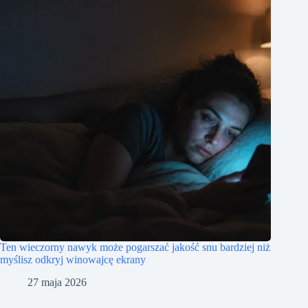
Ten wieczorny nawyk może pogarszać jakość snu bardziej niż
myślisz odkryj winowajcę ekrany
27 maja 2026