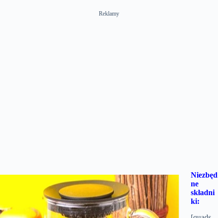
Reklamy
Niezbęd
ne
składni
ki:
[quads