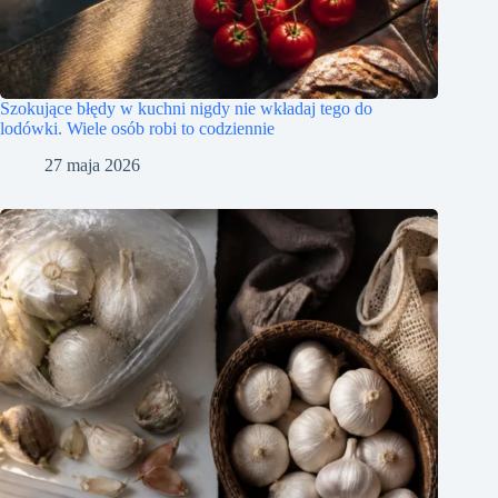
Szokujące błędy w kuchni nigdy nie wkładaj tego do
lodówki. Wiele osób robi to codziennie
27 maja 2026