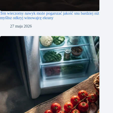
Ten wieczorny nawyk może pogarszać jakość snu bardziej niż
myślisz odkryj winowajcę ekrany
27 maja 2026