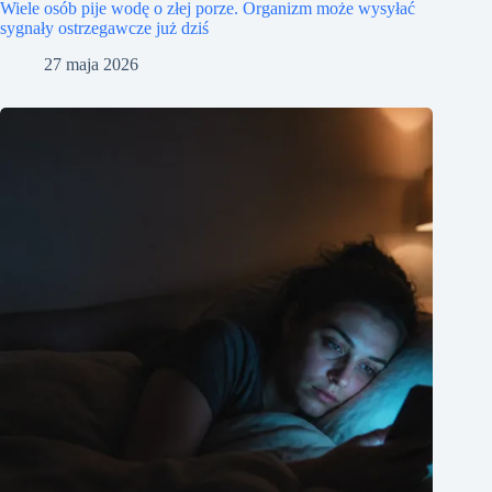
Wiele osób pije wodę o złej porze. Organizm może wysyłać
sygnały ostrzegawcze już dziś
27 maja 2026