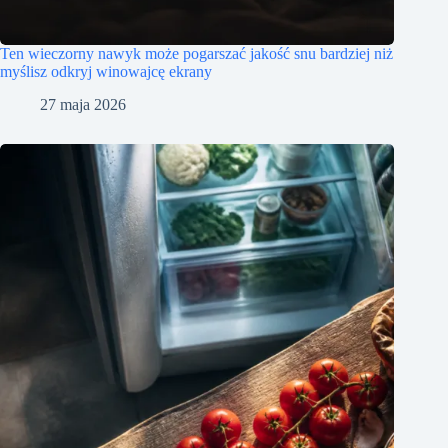
Ten wieczorny nawyk może pogarszać jakość snu bardziej niż
myślisz odkryj winowajcę ekrany
27 maja 2026