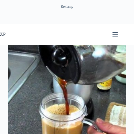
Reklamy
Przejdź
do
ZP
treści