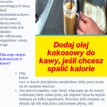
owoców
zawierających dużą
ilość
średniołańcuchowy
ch kwasów
tłuszczowych,
dzięki temu jest
idealny
do odtruwania
organizmu i utraty
wagi.
Dlaczego olejem
kokosowym w
kawie?
Olej
kokos
owy w kawie przyśpiesza metabolizm, który przyczynia
się do spalania tłuszczu.
Jest przeciwzapalny, więc kiedy włączamy go do naszej
codziennej diety zobaczymy, jak objętość brzucha będzie
mniejsza po kilku tygodniach. Również jeśli cierpimy na
obrzęk rąk lub stóp przez zatrzymanie płynu, olej