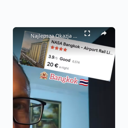
×
Najlepsza Okazja Hotelowa przy Lotnisku w Bangkoku? 🏨 Recenzja NASA Hotel za 22$!