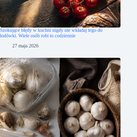
Szokujące błędy w kuchni nigdy nie wkładaj tego do
lodówki. Wiele osób robi to codziennie
27 maja 2026