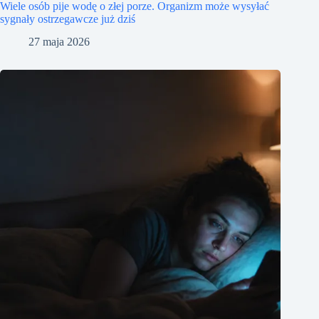
Wiele osób pije wodę o złej porze. Organizm może wysyłać
sygnały ostrzegawcze już dziś
27 maja 2026