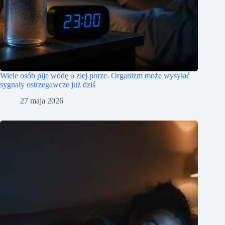
Wiele osób pije wodę o złej porze. Organizm może wysyłać
sygnały ostrzegawcze już dziś
27 maja 2026