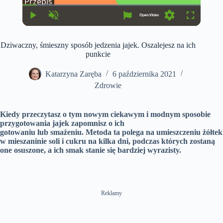
Przepis
u
u
r
r
r
a
P
U
S
F
e
t
l
n
e
u
n
i
a
m
t
l
t
o
Dziwaczny, śmieszny sposób jedzenia jajek. Oszalejesz na ich
y
u
t
l
T
n
t
i
s
punkcie
i
e
n
c
m
g
r
e
s
e
Katarzyna Zaręba
6 października 2021
e
Zdrowie
n
Kiedy przeczytasz o tym nowym ciekawym i modnym sposobie
przygotowania jajek zapomnisz o ich
gotowaniu lub smażeniu. Metoda ta polega na umieszczeniu żółtek
w mieszaninie soli i cukru na kilka dni, podczas których zostaną
one osuszone, a ich smak stanie się bardziej wyrazisty.
Reklamy