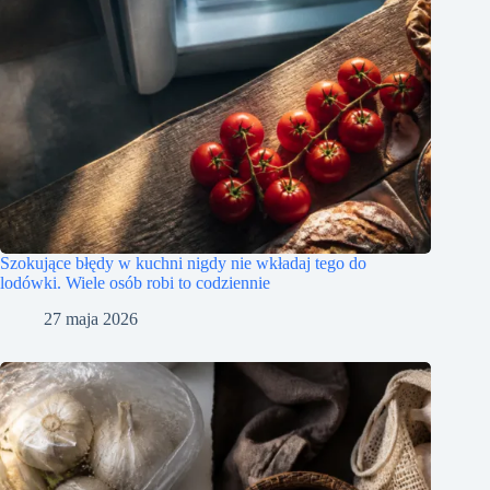
Szokujące błędy w kuchni nigdy nie wkładaj tego do
lodówki. Wiele osób robi to codziennie
27 maja 2026