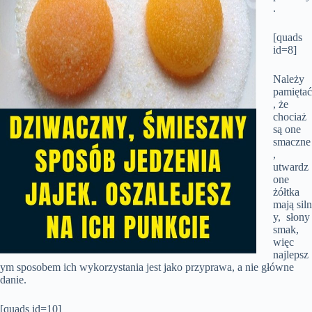
.
[quads
id=8]
Należy
pamiętać
, że
chociaż
są one
smaczne
,
utwardz
one
żółtka
mają siln
y, słony
smak,
więc
najlepsz
ym sposobem ich wykorzystania jest jako przyprawa, a nie główne
danie.
[quads id=10]