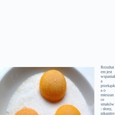
Rezultat
em jest
wspaniał
a
przekąsk
a o
mieszan
ce
smaków
: słony,
pikantny