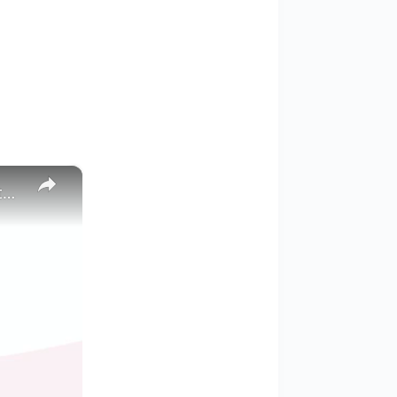
×
Po co wylewać ocet do toalety raz w miesiącu? Mało znana sztuczka warta wypróbowania