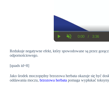
0:00
/
3:36
C
D
P
U
u
u
l
n
r
r
a
m
r
a
Redukuje negatywne efekt, który spowodowane są przez gorącz
y
u
e
t
t
odpornościowego.
n
i
e
t
o
T
n
[quads id=8]
i
m
e
Jako środek moczopędny brzozowa herbata okazuje się być dos
oddawania moczu,
brzozowa herbata
pomaga wypłukać toksyny,