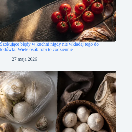
Szokujące błędy w kuchni nigdy nie wkładaj tego do
lodówki. Wiele osób robi to codziennie
27 maja 2026