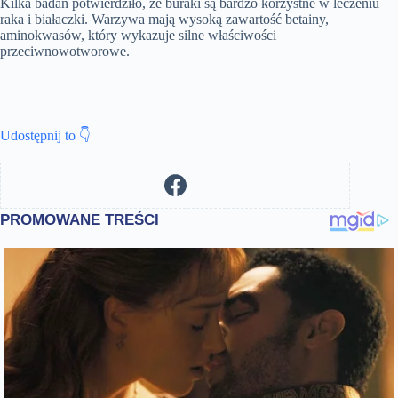
Kilka badań potwierdziło, że buraki są bardzo korzystne w leczeniu
raka i białaczki. Warzywa mają wysoką zawartość betainy,
aminokwasów, który wykazuje silne właściwości
przeciwnowotworowe.
Udostępnij to 👇