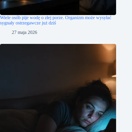
Wiele osób pije wodę o złej porze. Organizm może wysyłać
sygnały ostrzegawcze już dziś
27 maja 2026