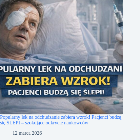
Popularny lek na odchudzanie zabiera wzrok! Pacjenci budzą
się ŚLEPI – szokujące odkrycie naukowców
12 marca 2026