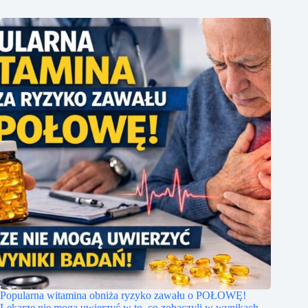
Popularna witamina obniża ryzyko zawału o POŁOWĘ!
Lekarze nie mogą uwierzyć w to, co zobaczyli w wynikach