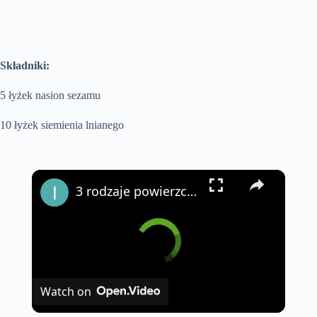
Składniki:
5 łyżek nasion sezamu
10 łyżek siemienia lnianego
×
3 rodzaje powierzchni, których nigdy nie należy czyścić ściereczką z mikrofibry
Watch on