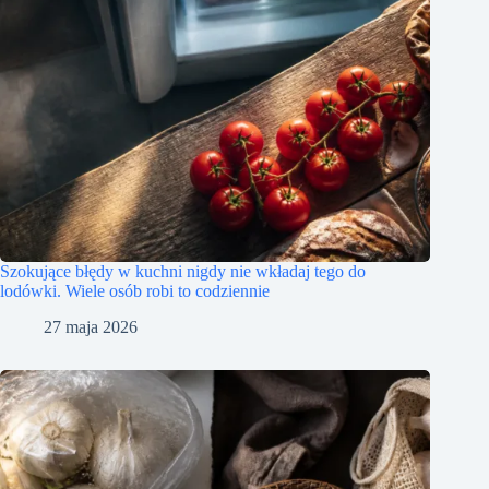
Szokujące błędy w kuchni nigdy nie wkładaj tego do
lodówki. Wiele osób robi to codziennie
27 maja 2026