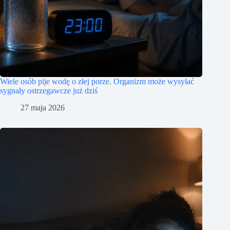
Wiele osób pije wodę o złej porze. Organizm może wysyłać
sygnały ostrzegawcze już dziś
27 maja 2026