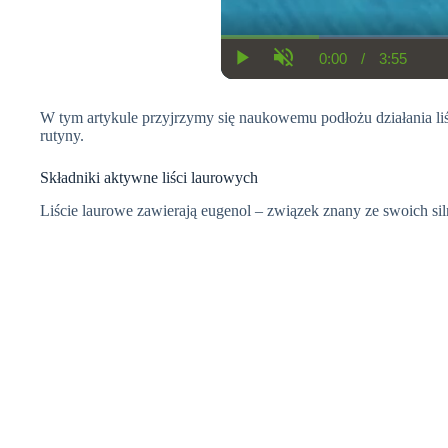
0:00
/
3:55
C
D
P
U
u
u
l
n
r
r
a
m
r
a
W tym artykule przyjrzymy się naukowemu podłożu działania liśc
y
u
e
t
t
rutyny.
n
i
e
t
o
T
n
Składniki aktywne liści laurowych
i
m
Liście laurowe zawierają eugenol – związek znany ze swoich s
e