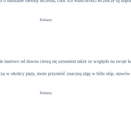
odzi o naturalne metody leczenia, choć ich właściwości lecznicze są impo
Reklamy
e laurowe od dawna cieszą się uznaniem także ze względu na swoje k
za w okolicy pięty, może przynieść znaczną ulgę w bólu stóp, stawów 
Reklamy