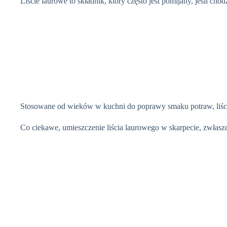
Liście laurowe to składnik, który często jest pomijany, jeśli ch
Stosowane od wieków w kuchni do poprawy smaku potraw, liści
Co ciekawe, umieszczenie liścia laurowego w skarpecie, zwłaszc