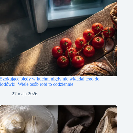
Szokujące błędy w kuchni nigdy nie wkładaj tego do
lodówki. Wiele osób robi to codziennie
27 maja 2026