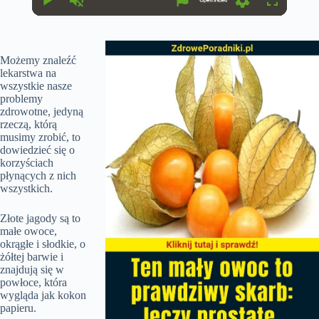
r
a
P
U
S
F
e
t
l
n
e
u
n
i
a
m
t
l
t
o
y
u
t
l
T
n
t
i
s
Możemy znaleźć
i
e
n
c
m
lekarstwa na
g
r
e
s
e
wszystkie nasze
e
problemy
n
zdrowotne, jedyną
rzeczą, którą
musimy zrobić, to
dowiedzieć się o
korzyściach
płynących z nich
wszystkich.
Złote jagody są to
małe owoce,
okrągłe i słodkie, o
żółtej barwie i
znajdują się w
powłoce, która
wygląda jak kokon
papieru.