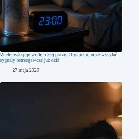
Wiele osób pije wodę o złej porze. Organizm może wysyłać
sygnały ostrzegawcze już dziś
27 maja 2026