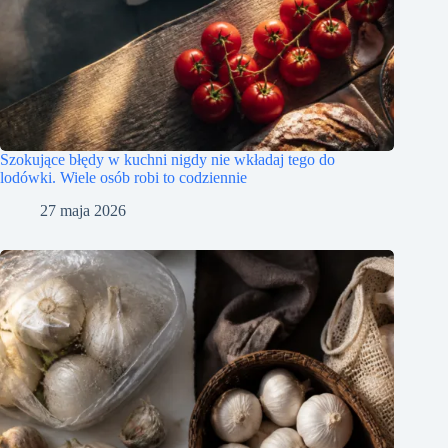
Szokujące błędy w kuchni nigdy nie wkładaj tego do
lodówki. Wiele osób robi to codziennie
27 maja 2026