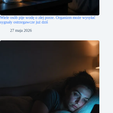
Wiele osób pije wodę o złej porze. Organizm może wysyłać
sygnały ostrzegawcze już dziś
27 maja 2026