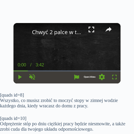
×
Chwyć 2 palce w ten sposób i obserwuj co się stanie
0:00
/
3:42
C
D
u
u
r
r
r
a
P
U
S
F
e
t
l
n
e
u
n
i
a
m
t
l
t
o
[quads id=8]
y
u
t
l
T
n
t
i
s
Wszystko, co musisz zrobić to moczyć stopy w zimnej wodzie
i
e
n
c
każdego dnia, kiedy wracasz do domu z pracy.
m
g
r
e
s
e
e
[quads id=10]
n
Odprężenie stóp po dniu ciężkiej pracy będzie niesmowite, a także
zrobi cuda dla twojego układu odpornościowego.