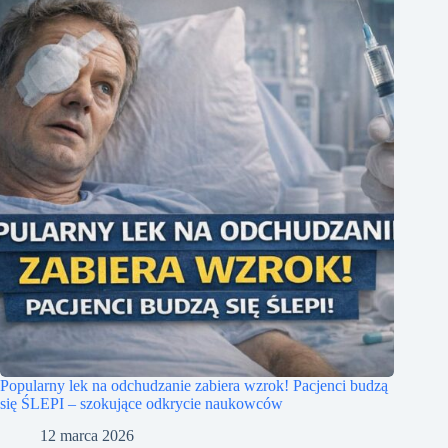
Popularny lek na odchudzanie zabiera wzrok! Pacjenci budzą
się ŚLEPI – szokujące odkrycie naukowców
12 marca 2026