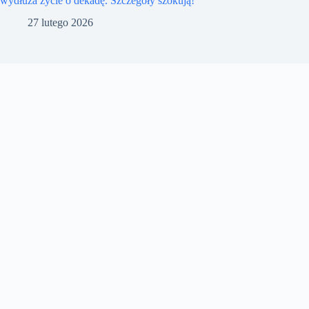
wydłuża życie o dekadę. Szczegóły szokują!
27 lutego 2026
Kontakt
Polityka prywatności
skyfaredesk