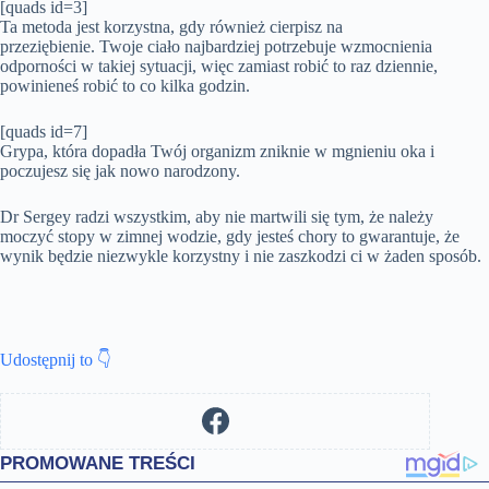
[quads id=3]
Ta metoda jest korzystna, gdy również cierpisz na
przeziębienie. Twoje ciało najbardziej potrzebuje wzmocnienia
odporności w takiej sytuacji, więc zamiast robić to raz dziennie,
powinieneś robić to co kilka godzin.
[quads id=7]
Grypa, która dopadła Twój organizm zniknie w mgnieniu oka i
poczujesz się jak nowo narodzony.
Dr Sergey radzi wszystkim, aby nie martwili się tym, że należy
moczyć stopy w zimnej wodzie, gdy jesteś chory to gwarantuje, że
wynik będzie niezwykle korzystny i nie zaszkodzi ci w żaden sposób.
Udostępnij to 👇