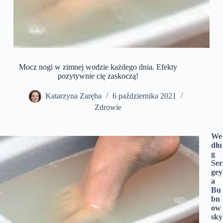
Mocz nogi w zimnej wodzie każdego dnia. Efekty
pozytywnie cię zaskoczą!
Katarzyna Zaręba
6 października 2021
Zdrowie
We
dłu
g
Ser
gey
a
Bu
bn
ow
sky