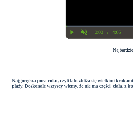
0:00
/
4:05
C
D
P
U
u
u
l
n
r
r
a
m
r
a
y
u
Najbardzie
e
t
t
n
i
e
t
o
T
n
i
m
e
Najgorętsza pora roku, czyli lato zbliża się wielkimi krokam
plaży. Doskonale wszyscy wiemy, że nie ma części ciała, z kt