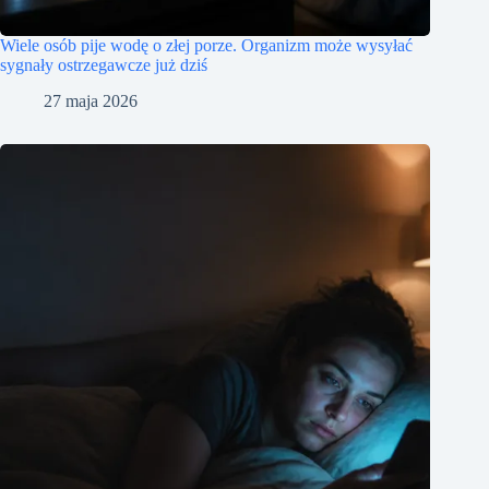
Wiele osób pije wodę o złej porze. Organizm może wysyłać
sygnały ostrzegawcze już dziś
27 maja 2026