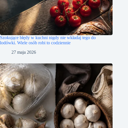
Szokujące błędy w kuchni nigdy nie wkładaj tego do
lodówki. Wiele osób robi to codziennie
27 maja 2026