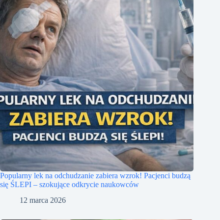
Popularny lek na odchudzanie zabiera wzrok! Pacjenci budzą
się ŚLEPI – szokujące odkrycie naukowców
12 marca 2026