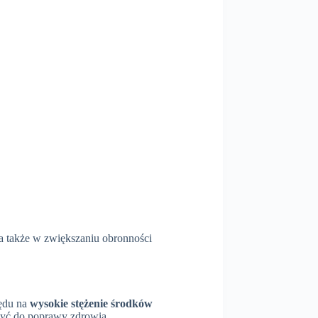
a także w zwiększaniu obronności
lędu na
wysokie stężenie środków
yć do poprawy zdrowia.