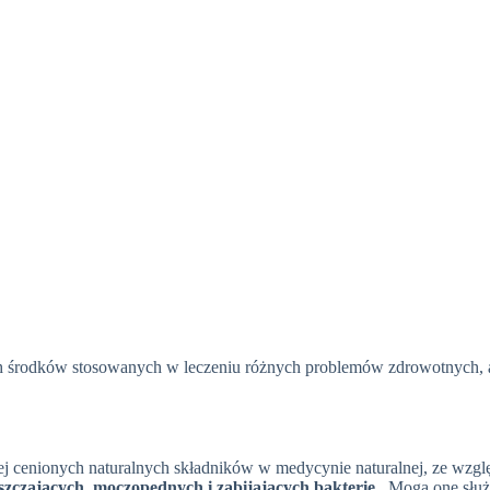
ych środków stosowanych w leczeniu różnych problemów zdrowotnych, 
iej cenionych naturalnych składników w medycynie naturalnej, ze wzg
szczających, moczopędnych i zabijających bakterie.
Mogą one służ