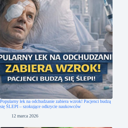
Popularny lek na odchudzanie zabiera wzrok! Pacjenci budzą
się ŚLEPI – szokujące odkrycie naukowców
12 marca 2026