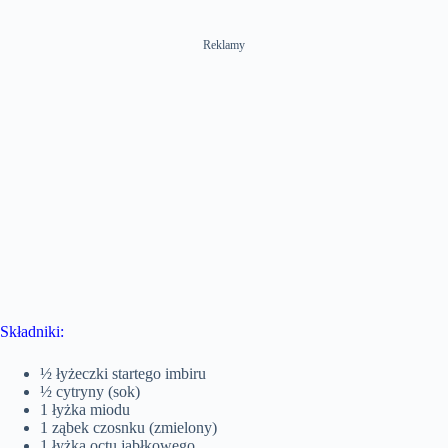
Reklamy
Składniki:
½ łyżeczki startego imbiru
½ cytryny (sok)
1 łyżka miodu
1 ząbek czosnku (zmielony)
1 łyżka octu jabłkowego