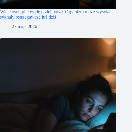
Wiele osób pije wodę o złej porze. Organizm może wysyłać
sygnały ostrzegawcze już dziś
27 maja 2026