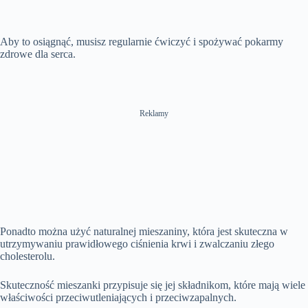
e
t
l
n
e
u
n
i
a
m
t
l
t
o
y
u
t
l
T
n
t
i
s
Aby to osiągnąć, musisz regularnie ćwiczyć i spożywać pokarmy
i
e
n
c
m
zdrowe dla serca.
g
r
e
s
e
e
n
Reklamy
Ponadto można użyć naturalnej mieszaniny, która jest skuteczna w
utrzymywaniu prawidłowego ciśnienia krwi i zwalczaniu złego
cholesterolu.
Skuteczność mieszanki przypisuje się jej składnikom, które mają wiele
właściwości przeciwutleniających i przeciwzapalnych.