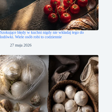
Szokujące błędy w kuchni nigdy nie wkładaj tego do
lodówki. Wiele osób robi to codziennie
27 maja 2026