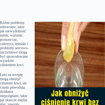
Różne problemy
zdrowotne, takie
jak niewydolność
nerek, warunki
poznawcze,
cukrzyca, tętniaki i
problemy sercowo-
naczyniowe mogą
być spowodowane
wysokim
ciśnieniem krwi.
Leki na receptę
mogą obniżyć
ciśnienie krwi, ale
często powodują
działania
niepożądane, takie
jak skurcze mięśni
nóg, zawroty