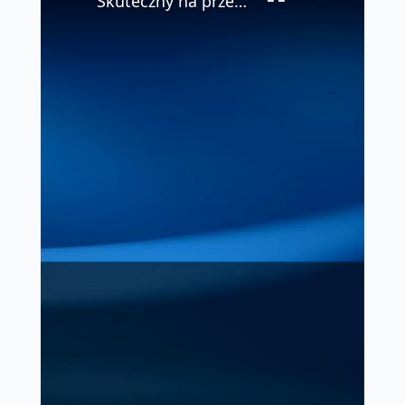
Skuteczny na przeziębienie Nie musisz kupować drogich leków #shorts