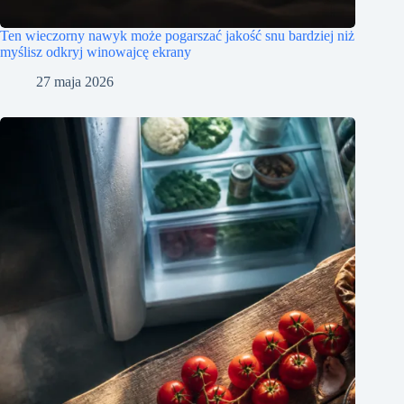
Ten wieczorny nawyk może pogarszać jakość snu bardziej niż
myślisz odkryj winowajcę ekrany
27 maja 2026