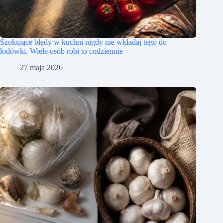
Szokujące błędy w kuchni nigdy nie wkładaj tego do
lodówki. Wiele osób robi to codziennie
27 maja 2026