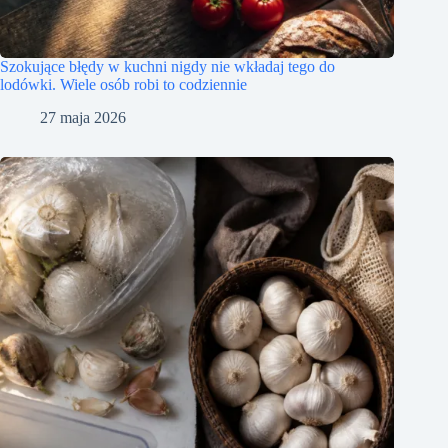
Szokujące błędy w kuchni nigdy nie wkładaj tego do
lodówki. Wiele osób robi to codziennie
27 maja 2026