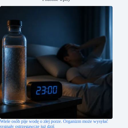
Wiele osób pije wodę o złej porze. Organizm może wysyłać
sygnały ostrzegawcze już dziś