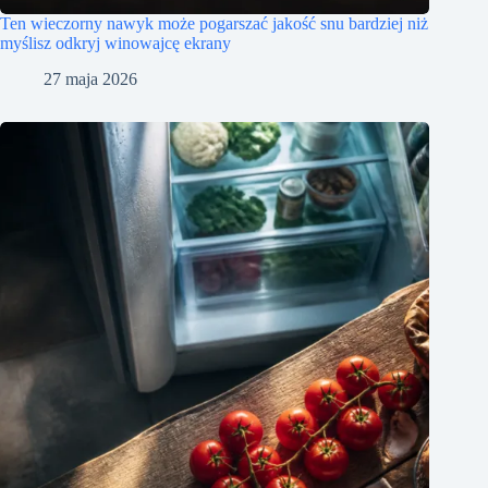
Ten wieczorny nawyk może pogarszać jakość snu bardziej niż
myślisz odkryj winowajcę ekrany
27 maja 2026