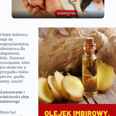
l
a
Olejek imbirowy
staje się
najpopularniejszą
y
alternatywą dla
złagodzenia
bólu. Domowe
V
rozwiązanie, które
jest skuteczne w
przypadku bólów
i
pleców, gardła,
astmy, kaszlu!
d
Zastosowanie i
właściwości oleju
imbirowego
e
Może być