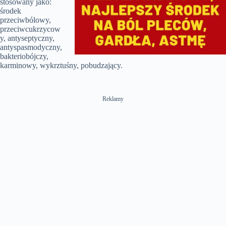
stosowany jako:
środek
o
przeciwbólowy,
przeciwcukrzycow
y, antyseptyczny,
antyspasmodyczny,
bakteriobójczy,
karminowy, wykrztuśny, pobudzający.
Reklamy