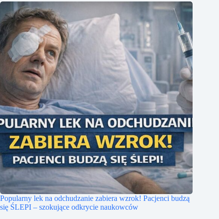
Popularny lek na odchudzanie zabiera wzrok! Pacjenci budzą
się ŚLEPI – szokujące odkrycie naukowców