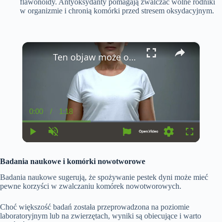
flawonoidy. Antyoksydanty pomagają zwalczać wolne rodniki
w organizmie i chronią komórki przed stresem oksydacyjnym.
×
Ten objaw może oznaczać raka płuc albo refluks!
0:00
/
1:18
C
D
u
u
r
r
r
a
P
U
S
F
e
t
l
n
e
u
n
i
a
m
t
l
t
o
Badania naukowe i komórki nowotworowe
y
u
t
l
T
n
t
i
s
i
e
n
c
Badania naukowe sugerują, że spożywanie pestek dyni może mieć
m
g
r
pewne korzyści w zwalczaniu komórek nowotworowych.
e
s
e
e
n
Choć większość badań została przeprowadzona na poziomie
laboratoryjnym lub na zwierzętach, wyniki są obiecujące i warto