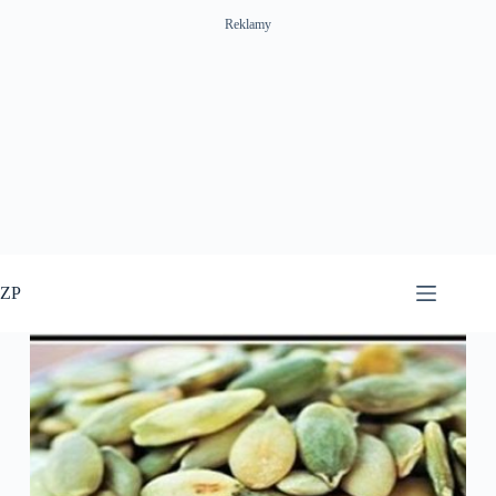
Reklamy
Przejdź
do
ZP
treści