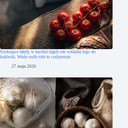
Szokujące błędy w kuchni nigdy nie wkładaj tego do
lodówki. Wiele osób robi to codziennie
27 maja 2026