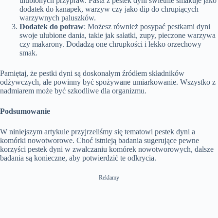
ulubionych przypraw. Pasta z pestek dyni świetnie smakuje jako
dodatek do kanapek, warzyw czy jako dip do chrupiących
warzywnych paluszków.
Dodatek do potraw
: Możesz również posypać pestkami dyni
swoje ulubione dania, takie jak sałatki, zupy, pieczone warzywa
czy makarony. Dodadzą one chrupkości i lekko orzechowy
smak.
Pamiętaj, że pestki dyni są doskonałym źródłem składników
odżywczych, ale powinny być spożywane umiarkowanie. Wszystko z
nadmiarem może być szkodliwe dla organizmu.
Podsumowanie
W niniejszym artykule przyjrzeliśmy się tematowi pestek dyni a
komórki nowotworowe. Choć istnieją badania sugerujące pewne
korzyści pestek dyni w zwalczaniu komórek nowotworowych, dalsze
badania są konieczne, aby potwierdzić te odkrycia.
Reklamy