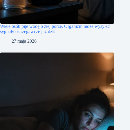
Wiele osób pije wodę o złej porze. Organizm może wysyłać
sygnały ostrzegawcze już dziś
27 maja 2026