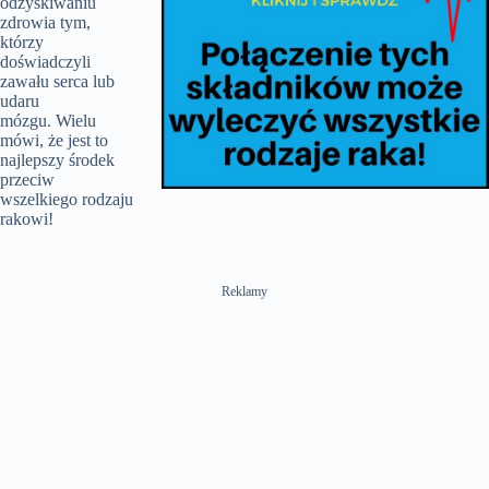
odzyskiwaniu
zdrowia tym,
którzy
doświadczyli
zawału serca lub
udaru
mózgu. Wielu
mówi, że jest to
najlepszy środek
przeciw
wszelkiego rodzaju
rakowi!
Reklamy