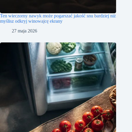
Ten wieczorny nawyk może pogarszać jakość snu bardziej niż
myślisz odkryj winowajcę ekrany
27 maja 2026