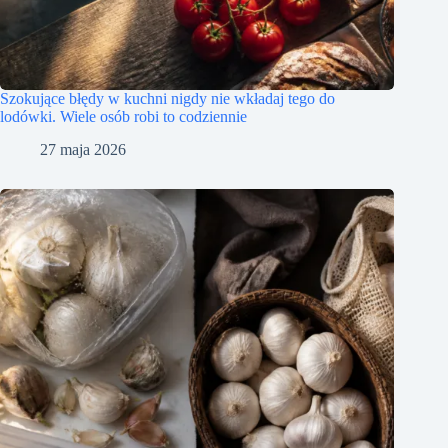
Szokujące błędy w kuchni nigdy nie wkładaj tego do
lodówki. Wiele osób robi to codziennie
27 maja 2026