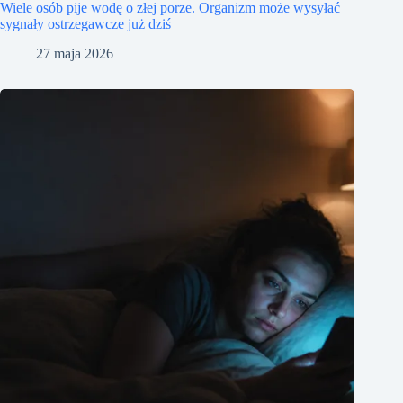
Wiele osób pije wodę o złej porze. Organizm może wysyłać
sygnały ostrzegawcze już dziś
27 maja 2026