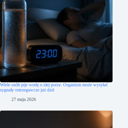
Wiele osób pije wodę o złej porze. Organizm może wysyłać
sygnały ostrzegawcze już dziś
27 maja 2026