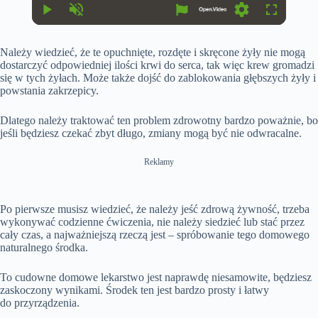
r
r
r
a
P
U
S
F
e
t
l
n
e
u
n
i
a
m
t
l
t
o
Należy wiedzieć, że te opuchnięte, rozdęte i skręcone żyły nie mogą
y
u
t
l
T
n
t
i
s
dostarczyć odpowiedniej ilości krwi do serca, tak więc krew gromadzi
i
e
n
c
się w tych żyłach. Może także dojść do zablokowania głębszych żyły i
m
g
r
powstania zakrzepicy.
e
s
e
e
n
Dlatego należy traktować ten problem zdrowotny bardzo poważnie, bo
jeśli będziesz czekać zbyt długo, zmiany mogą być nie odwracalne.
Reklamy
Po pierwsze musisz wiedzieć, że należy jeść zdrową żywność, trzeba
wykonywać codzienne ćwiczenia, nie należy siedzieć lub stać przez
cały czas, a najważniejszą rzeczą jest – spróbowanie tego domowego
naturalnego środka.
To cudowne domowe lekarstwo jest naprawdę niesamowite, będziesz
zaskoczony wynikami. Środek ten jest bardzo prosty i łatwy
do przyrządzenia.