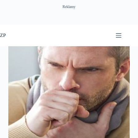
Reklamy
Przejdź
do
ZP
treści