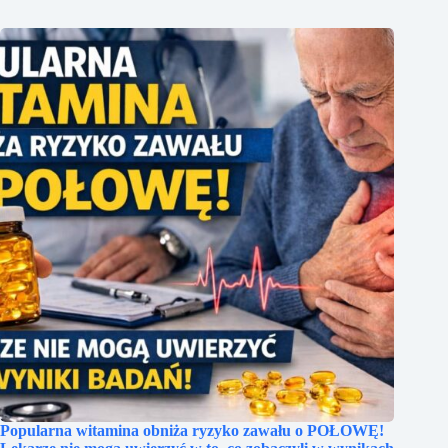
Popularna witamina obniża ryzyko zawału o POŁOWĘ!