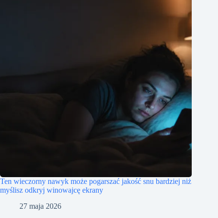
Ten wieczorny nawyk może pogarszać jakość snu bardziej niż
myślisz odkryj winowajcę ekrany
27 maja 2026