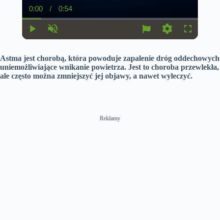
0:00
/
0:54
C
D
u
u
r
r
r
a
P
U
S
F
e
t
l
n
e
u
n
i
a
m
t
l
t
o
Astma jest chorobą, która powoduje zapalenie dróg oddechowych
y
u
t
l
T
n
t
i
s
uniemożliwiające wnikanie powietrza. Jest to choroba przewlekła,
i
e
n
c
ale często można zmniejszyć jej objawy, a nawet wyleczyć.
m
g
r
e
s
e
e
n
Reklamy