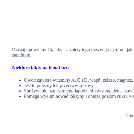
Dzisiaj opowiemy Ci, jakie są zalety tego pysznego syropu i ja
zapalnym.
Niektóre fakty na temat bzu
Owoc zawiera witaminy A, C i D, wapń, żelazo, magnez, fo
Jest to potężny lek przeciwwirusowy
Spożywanie bzu czarnego łagodzi objawy zapalenia sta
Pomaga wyeliminować toksyny i obniża poziom cukru we
Rekl