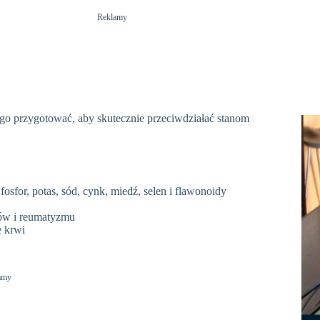
Reklamy
k go przygotować, aby skutecznie przeciwdziałać stanom
sfor, potas, sód, cynk, miedź, selen i flawonoidy
wów i reumatyzmu
 krwi
amy