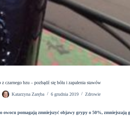
 z czarnego bzu – pozbądź się bólu i zapalenia stawów
Katarzyna Zaręba
6 grudnia 2019
Zdrowie
go owocu pomagają zmniejszyć objawy grypy o 50%, zmniejszają gor