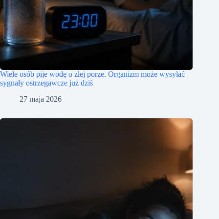
Wiele osób pije wodę o złej porze. Organizm może wysyłać
sygnały ostrzegawcze już dziś
27 maja 2026