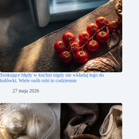
Szokujące błędy w kuchni nigdy nie wkładaj tego do
lodówki. Wiele osób robi to codziennie
27 maja 2026