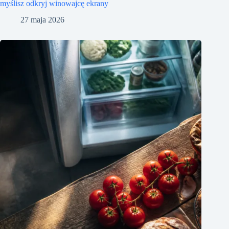
myślisz odkryj winowajcę ekrany
27 maja 2026