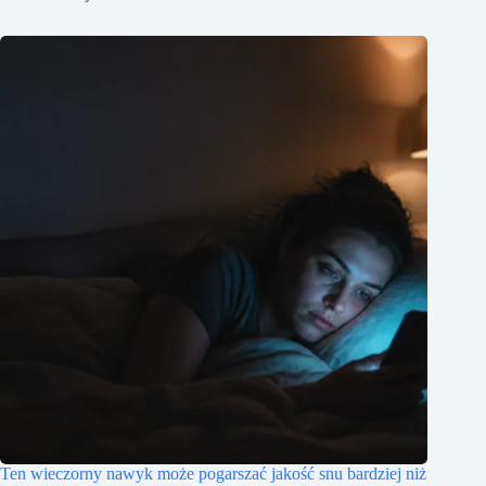
Ten wieczorny nawyk może pogarszać jakość snu bardziej niż