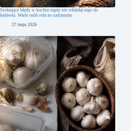
Szokujące błędy w kuchni nigdy nie wkładaj tego do
lodówki. Wiele osób robi to codziennie
27 maja 2026