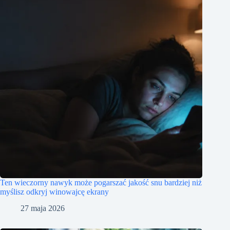
Ten wieczorny nawyk może pogarszać jakość snu bardziej niż
myślisz odkryj winowajcę ekrany
27 maja 2026