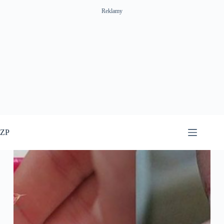
Reklamy
Przejdź
do
ZP
treści