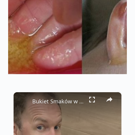
×
Bukiet Smaków w Bangkoku: Quarter Pounder z Kremowym Parmezanem 🍔🌶️