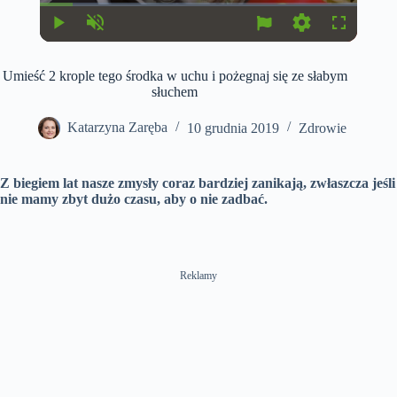
u
u
r
r
r
a
P
U
S
F
e
t
l
n
e
u
n
i
a
m
t
l
t
o
Umieść 2 krople tego środka w uchu i pożegnaj się ze słabym
y
u
t
l
T
n
t
i
s
słuchem
i
e
n
c
m
g
r
e
s
e
Katarzyna Zaręba
10 grudnia 2019
Zdrowie
e
n
Z biegiem lat nasze zmysły coraz bardziej zanikają, zwłaszcza jeśli
nie mamy zbyt dużo czasu, aby o nie zadbać.
Reklamy