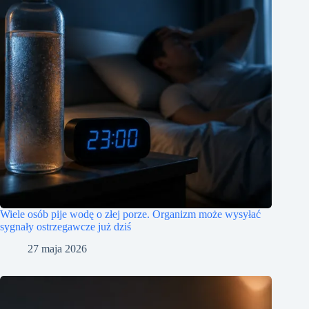
Wiele osób pije wodę o złej porze. Organizm może wysyłać
sygnały ostrzegawcze już dziś
27 maja 2026