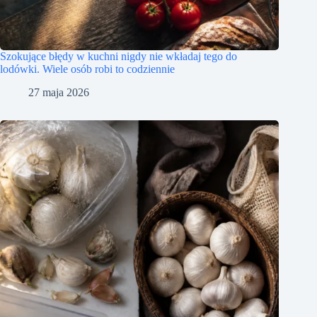
Szokujące błędy w kuchni nigdy nie wkładaj tego do
lodówki. Wiele osób robi to codziennie
27 maja 2026