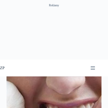
Reklamy
Przejdź
do
ZP
treści