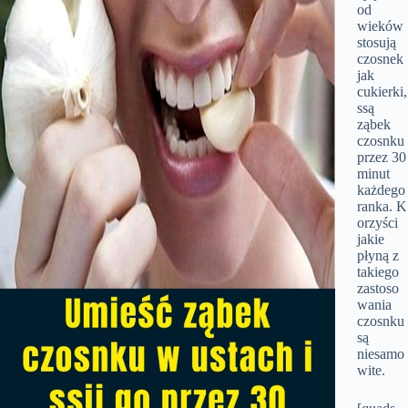
od
wieków
stosują
czosnek
jak
cukierki,
ssą
ząbek
czosnku
przez 30
minut
każdego
ranka. K
orzyści
jakie
płyną z
takiego
zastoso
wania
czosnku
są
niesamo
wite.