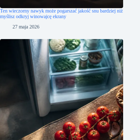
Ten wieczorny nawyk może pogarszać jakość snu bardziej niż
myślisz odkryj winowajcę ekrany
27 maja 2026