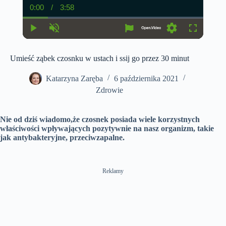
0:00
/
3:58
C
D
u
u
r
r
r
a
P
U
S
F
e
t
l
n
e
u
n
i
a
m
t
l
t
o
Umieść ząbek czosnku w ustach i ssij go przez 30 minut
y
u
t
l
T
n
t
i
s
i
e
n
c
Katarzyna Zaręba
6 października 2021
m
g
r
e
s
e
Zdrowie
e
n
Nie od dziś wiadomo,że czosnek posiada wiele korzystnych
właściwości wpływających pozytywnie na nasz organizm, takie
jak antybakteryjne, przeciwzapalne.
Reklamy