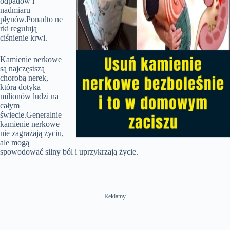
odpadów i
nadmiaru
płynów.Ponadto ne
rki regulują
ciśnienie krwi.
Kamienie nerkowe
są najczęstszą
chorobą nerek,
która dotyka
milionów ludzi na
całym
świecie.Generalnie
kamienie nerkowe
nie zagrażają życiu,
ale mogą
spowodować silny ból i uprzykrzają życie.
Reklamy