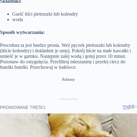
Składniki:
n
Garść liści pietruszki lub kolendry
woda
Sposób wytwarzania:
Procedura ta jest bardzo prosta. Weź pęczek pietruszki lub kolendry
(liście kolendry) i dokładnie je umyj. Pokrój liście na małe kawałki i
umieść je w garnku. Następnie zalej wodą i gotuj przez 10 minut.
Pozostaw do ostygnięcia. Przefiltruj mieszaninę i przelej ciecz do
butelki butelki. Przechowuj w lodówce.
Reklamy
Advertisement