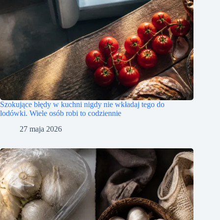
Szokujące błędy w kuchni nigdy nie wkładaj tego do
lodówki. Wiele osób robi to codziennie
27 maja 2026