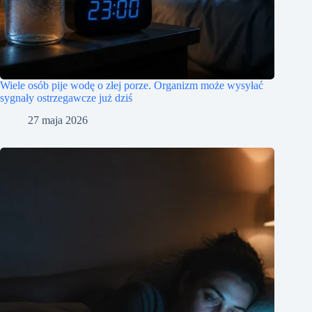
Wiele osób pije wodę o złej porze. Organizm może wysyłać
sygnały ostrzegawcze już dziś
27 maja 2026