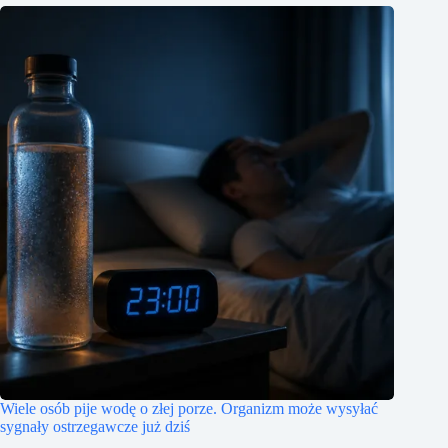
Wiele osób pije wodę o złej porze. Organizm może wysyłać
sygnały ostrzegawcze już dziś