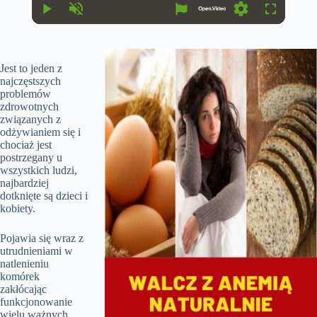
r
r
r
a
P
U
S
F
e
t
l
n
e
u
n
i
a
m
t
l
t
o
y
u
t
l
T
n
t
i
s
Jest to jeden z
i
e
n
c
m
najczęstszych
g
r
e
s
e
problemów
e
zdrowotnych
n
związanych z
odżywianiem się i
chociaż jest
postrzegany u
wszystkich ludzi,
najbardziej
dotknięte są dzieci i
kobiety.
Pojawia się wraz z
utrudnieniami w
natlenieniu
komórek
zakłócając
funkcjonowanie
wielu ważnych