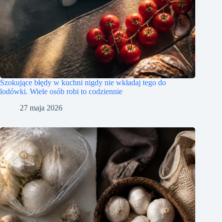
Szokujące błędy w kuchni nigdy nie wkładaj tego do
lodówki. Wiele osób robi to codziennie
27 maja 2026