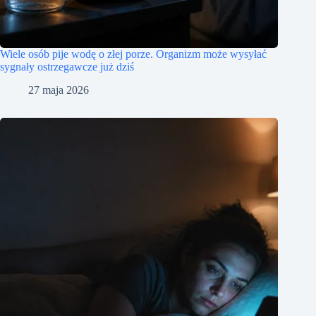
Wiele osób pije wodę o złej porze. Organizm może wysyłać
sygnały ostrzegawcze już dziś
27 maja 2026