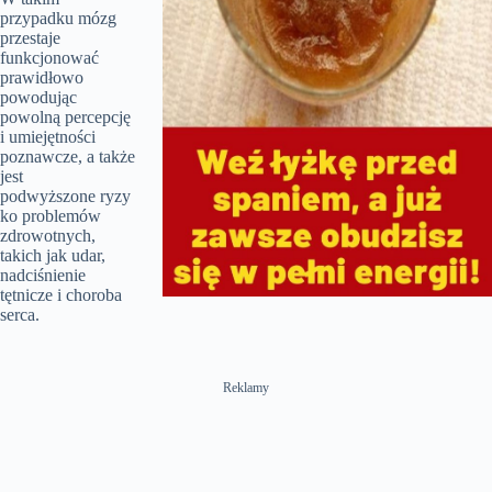
i
przypadku mózg
przestaje
funkcjonować
d
prawidłowo
powodując
powolną percepcję
i umiejętności
e
poznawcze, a także
jest
podwyższone ryzy
o
ko problemów
zdrowotnych,
takich jak udar,
nadciśnienie
tętnicze i choroba
serca.
Reklamy