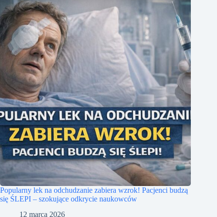
Popularny lek na odchudzanie zabiera wzrok! Pacjenci budzą
się ŚLEPI – szokujące odkrycie naukowców
12 marca 2026