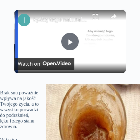
×
Łyżkę tego naturalnego produktu wlej do pralki, aby pożegnać się ze zgniecionymi prześcieradłami
P
Watch on
l
a
Brak snu poważnie
wpływa na jakość
Twojego życia, a to
y
wszystko prowadzi
do podrażnień,
lęku i złego stanu
V
zdrowia.
W takim