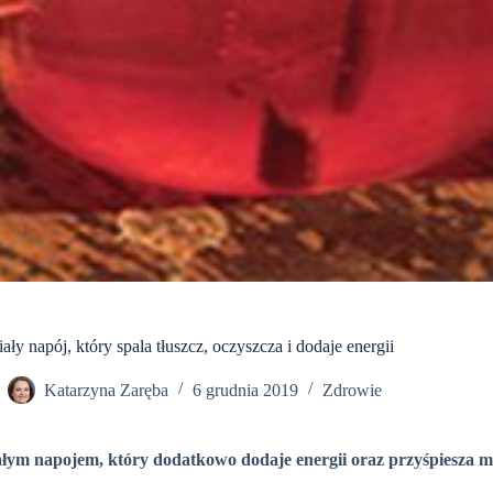
ły napój, który spala tłuszcz, oczyszcza i dodaje energii
Katarzyna Zaręba
6 grudnia 2019
Zdrowie
łym napojem, który dodatkowo dodaje energii oraz przyśpiesza m