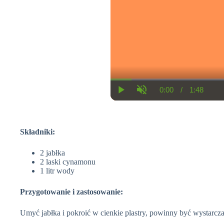
0:00
/
1:48
C
D
P
U
u
u
l
n
r
r
a
m
r
a
y
u
e
t
t
n
i
Składniki:
e
t
o
T
n
2 jabłka
i
m
2 laski cynamonu
e
1 litr wody
Przygotowanie i zastosowanie:
Umyć jabłka i pokroić w cienkie plastry, powinny być wystarcza