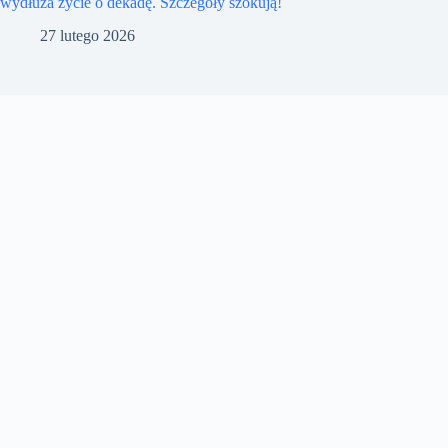
wydłuża życie o dekadę. Szczegóły szokują!
27 lutego 2026