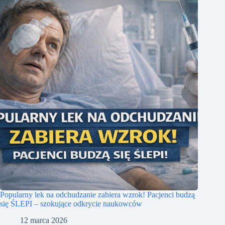
Popularny lek na odchudzanie zabiera wzrok! Pacjenci budzą
się ŚLEPI – szokujące odkrycie naukowców
12 marca 2026