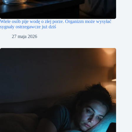
Wiele osób pije wodę o złej porze. Organizm może wysyłać
sygnały ostrzegawcze już dziś
27 maja 2026