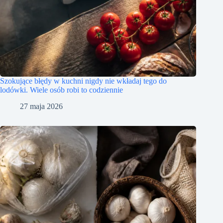
Szokujące błędy w kuchni nigdy nie wkładaj tego do
lodówki. Wiele osób robi to codziennie
27 maja 2026