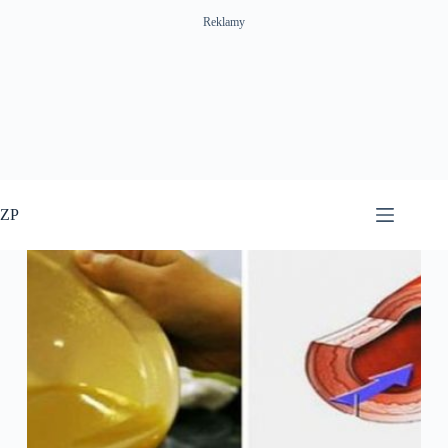
Reklamy
Przejdź
do
ZP
treści