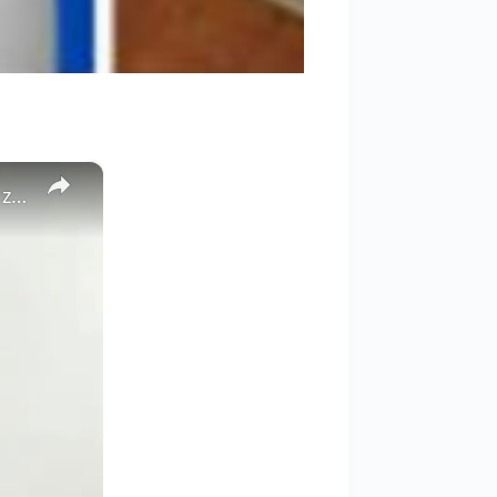
×
Karaluchy w domu? Umieść tę roślinę w swoim domu, a już nigdy jej nie zobaczysz