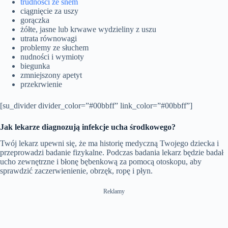
trudności ze snem
ciągnięcie za uszy
gorączka
żółte, jasne lub krwawe wydzieliny z uszu
utrata równowagi
problemy ze słuchem
nudności i wymioty
biegunka
zmniejszony apetyt
przekrwienie
[su_divider divider_color=”#00bbff” link_color=”#00bbff”]
Jak lekarze diagnozują infekcje ucha środkowego?
Twój lekarz upewni się, że ma historię medyczną Twojego dziecka i
przeprowadzi badanie fizykalne. Podczas badania lekarz będzie badał
ucho zewnętrzne i błonę bębenkową za pomocą otoskopu, aby
sprawdzić zaczerwienienie, obrzęk, ropę i płyn.
Reklamy