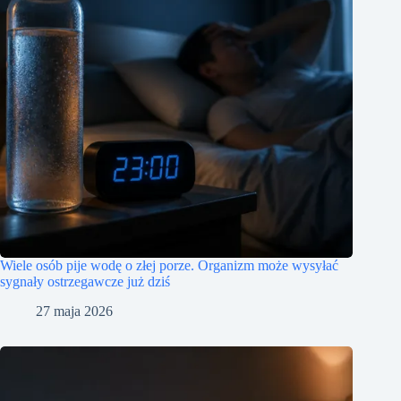
Wiele osób pije wodę o złej porze. Organizm może wysyłać
sygnały ostrzegawcze już dziś
27 maja 2026