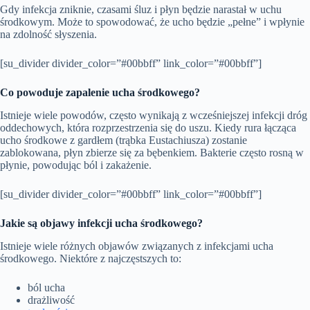
Gdy infekcja zniknie, czasami śluz i płyn będzie narastał w uchu
środkowym. Może to spowodować, że ucho będzie „pełne” i wpłynie
na zdolność słyszenia.
[su_divider divider_color=”#00bbff” link_color=”#00bbff”]
Co powoduje zapalenie ucha środkowego?
Istnieje wiele powodów, często wynikają z wcześniejszej infekcji dróg
oddechowych, która rozprzestrzenia się do uszu. Kiedy rura łącząca
ucho środkowe z gardłem (trąbka Eustachiusza) zostanie
zablokowana, płyn zbierze się za bębenkiem. Bakterie często rosną w
płynie, powodując ból i zakażenie.
[su_divider divider_color=”#00bbff” link_color=”#00bbff”]
Jakie są objawy infekcji ucha środkowego?
Istnieje wiele różnych objawów związanych z infekcjami ucha
środkowego. Niektóre z najczęstszych to:
ból ucha
drażliwość