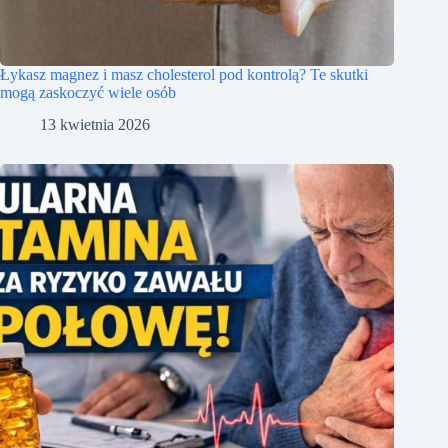
Łykasz magnez i masz cholesterol pod kontrolą? Te skutki
mogą zaskoczyć wiele osób
13 kwietnia 2026