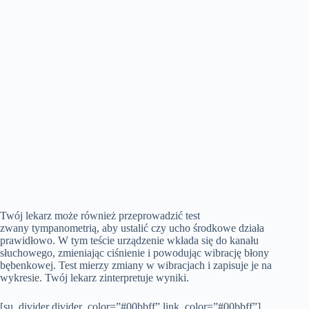
Twój lekarz może również przeprowadzić test
zwany tympanometrią, aby ustalić czy ucho środkowe działa
prawidłowo. W tym teście urządzenie wkłada się do kanału
słuchowego, zmieniając ciśnienie i powodując wibrację błony
bębenkowej. Test mierzy zmiany w wibracjach i zapisuje je na
wykresie. Twój lekarz zinterpretuje wyniki.
[su_divider divider_color=”#00bbff” link_color=”#00bbff”]