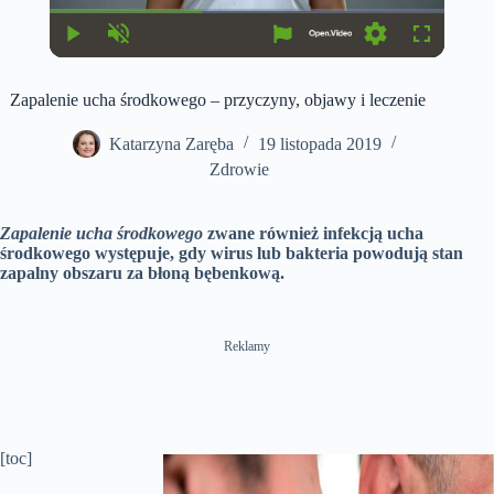
u
u
r
r
r
a
P
U
S
F
e
t
l
n
e
u
n
i
a
m
t
l
t
o
Zapalenie ucha środkowego – przyczyny, objawy i leczenie
y
u
t
l
T
n
t
i
s
i
e
n
c
Katarzyna Zaręba
19 listopada 2019
m
g
r
e
s
e
Zdrowie
e
n
Zapalenie ucha środkowego
zwane również infekcją ucha
środkowego występuje, gdy wirus lub bakteria powodują stan
zapalny obszaru za błoną bębenkową.
Reklamy
[toc]