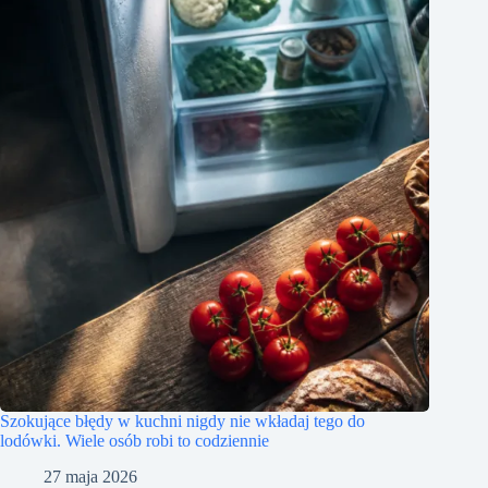
Szokujące błędy w kuchni nigdy nie wkładaj tego do
lodówki. Wiele osób robi to codziennie
27 maja 2026