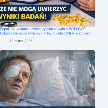
Popularna witamina obniża ryzyko zawału o POŁOWĘ!
Lekarze nie mogą uwierzyć w to, co zobaczyli w wynikach
12 marca 2026