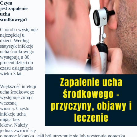
Czym
jest zapalenie
ucha
środkowego?
Choroba występuje
najczęściej u
dzieci. Według
statystyk infekcje
ucha środkowego
występują u 80
procent dzieci do
czasu osiągnięcia
wieku 3 lat.
Większość infekcji
ucha środkowego
występuje zimą i
wczesną
wiosną. Często
infekcje ucha
mijają bez
leków. Należy
jednak zwrócić się
o pomoc lekarską, jeśli ból utrzymuje się lub występuje gorączka.