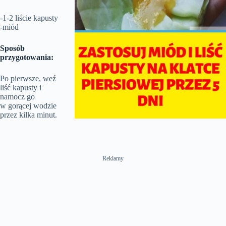
-1-2 liście kapusty
-miód
Sposób
przygotowania:
Po pierwsze, weź
liść kapusty i
namocz go
w gorącej wodzie
przez kilka minut.
Reklamy