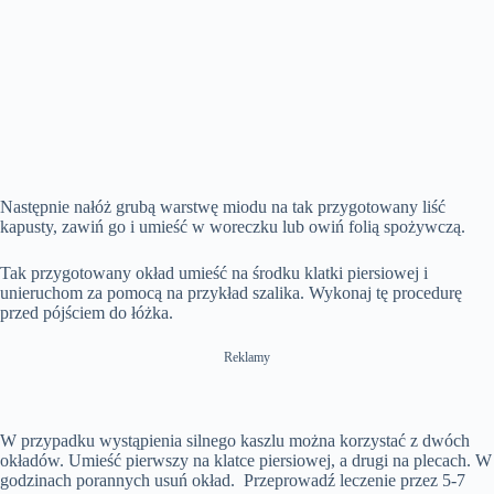
Następnie nałóż grubą warstwę miodu na tak przygotowany liść
kapusty, zawiń go i umieść w woreczku lub owiń folią spożywczą.
Tak przygotowany okład umieść na środku klatki piersiowej i
unieruchom za pomocą na przykład szalika. Wykonaj tę procedurę
przed pójściem do łóżka.
Reklamy
W przypadku wystąpienia silnego kaszlu można korzystać z dwóch
okładów. Umieść pierwszy na klatce piersiowej, a drugi na plecach. W
godzinach porannych usuń okład. Przeprowadź leczenie przez 5-7