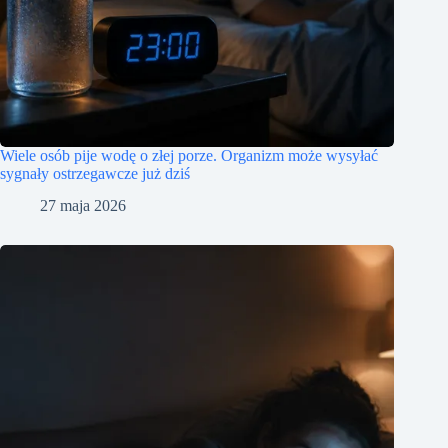
Wiele osób pije wodę o złej porze. Organizm może wysyłać
sygnały ostrzegawcze już dziś
27 maja 2026