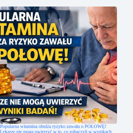
Popularna witamina obniża ryzyko zawału o POŁOWĘ!
Lekarze nie mogą uwierzyć w to, co zobaczyli w wynikach