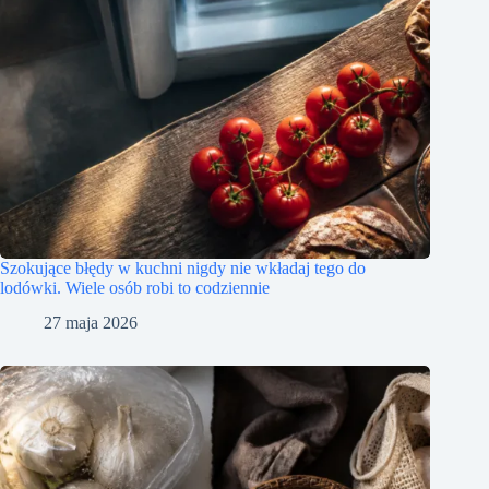
Szokujące błędy w kuchni nigdy nie wkładaj tego do
lodówki. Wiele osób robi to codziennie
27 maja 2026